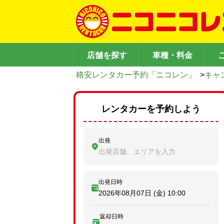
店舗を探す
車種・料金
格安レンタカー予約「ニコレン」
>
キャ
レンタカーを予約しよう
出発
出発店舗、エリアを入力
出発日時
2026年08月07日 (金)
10:00
返却日時