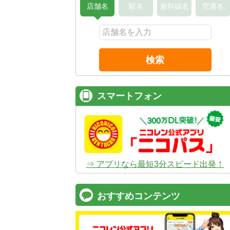
店舗名
駅名
新幹線名
空港名
検索
スマートフォン
⇒ アプリなら最短3分スピード出発！
おすすめコンテンツ