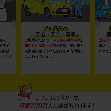
プロ品質の
〜
「安心・安全・清潔」
新
組み
。
ご利用のたびに、
24項目の車両点検
と
登録か
既存イ
車内外の清掃・除菌
を徹底。安心感と
導入し
を削減
清潔感を感じていただける車内環境に
います
ーズナブ
こだわっています。