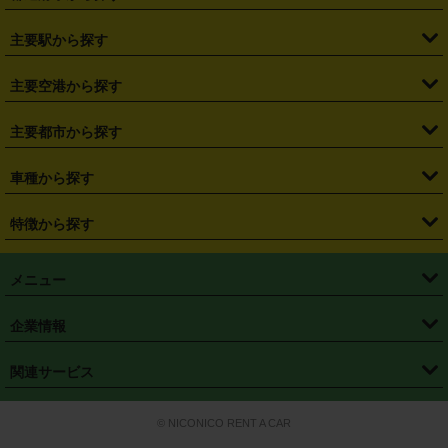
・
北海道
・
青森県
・
岩手県
・
宮城県
・
秋田県
・
山形県
主要駅から探す
・
福島県
・
東京都
・
神奈川県
・
埼玉県
・
千葉県
・
茨城県
・
札幌駅
・
仙台駅
・
新宿駅
・
池袋駅
・
渋谷駅
・
東京駅
主要空港から探す
・
栃木県
・
群馬県
・
山梨県
・
愛知県
・
静岡県
・
岐阜県
・
横浜駅
・
川崎駅
・
大宮駅
・
西船橋駅
・
柏駅
・
名古屋駅
・
新千歳空港
・
仙台空港
主要都市から探す
・
長野県
・
新潟県
・
富山県
・
石川県
・
福井県
・
大阪府
・
大阪駅
・
難波駅
・
三宮駅
・
京都駅
・
広島駅
・
博多駅
・
成田空港
・
羽田空港
・
兵庫県
・
京都府
・
滋賀県
・
和歌山県
・
奈良県
・
三重県
・
札幌市
・
仙台市
車種から探す
・
熊本駅
・
那覇空港駅
・
中部国際空港セントレア
・
関西国際空港
・
鳥取県
・
島根県
・
岡山県
・
広島県
・
山口県
・
徳島県
・
千葉市
・
さいたま市
・
軽自動車
・
コンパクトカー
・
ステーションワゴン・セダン
特徴から探す
・
大阪国際空港（伊丹空港）
・
神戸空港
・
香川県
・
愛媛県
・
高知県
・
福岡県
・
佐賀県
・
長崎県
・
横浜市
・
川崎市
・
ミニバン・ワンボックス
・
高級ミニバン・ワンボックス
・
SUV
・
岡山空港
・
徳島空港
・
ハイブリッド
・
宅配レンタカー
・
ETCカードレンタル
・
熊本県
・
大分県
・
宮崎県
・
鹿児島県
・
沖縄県
・
相模原市
・
新潟市
メニュー
・
軽トラック・商用バン
・
福岡空港
・
鹿児島空港
・
長期レンタル
・
深夜時間帯レンタル
・
免責補償プラス
・
静岡市
・
浜松市
・
・
トラック・バン
トップページ
・
はじめての方へ
・
ご利用案内
(タウンエースバン、ライトエースバン等)
企業情報
・
那覇空港
・
パーフェクト補償
・
スタッドレスタイヤ
・
直前予約
・
名古屋市
・
京都市
・
・
トラック・バン
ベストレート保証
・
予約から返却まで
・
・
店舗オリジナル
利用シーン別ガイ
(ハイエースバン・キャラバン等)
・
・
ニコパス(アプリ)
会社概要
・
ニュース
・
国際運転免許証
・
フランチャイズ募集
・
営業時間外返却サービス
・
個人情報保護
関連サービス
・
大阪市
・
堺市
ド
・
・
レッカー搬送サービス
カスタマーハラスメントに対する基本方針
・
神戸市
・
岡山市
・
・
車種・料金
カーリースなら「定額ニコノリパック」
・
店舗を探す
・
キャンペーン
© NICONICO RENT A CAR
・
特定商取引法に基づく表記
・
旅行業約款
・
広島市
・
北九州市
・
・
会員特典
超短期カーリースの「ニコリース」
・
選ばれる理由
・
安心・安全への取