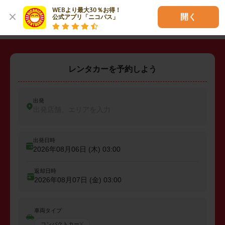
WEBより最大30％お得！

トップページ
開く
公式アプリ「ニコパス」
レンタカーを予約しよう
出発
出発店舗、エリアを入力
出発日時
2026年08月06日 (木)
03:00
返却日時
2026年08月07日 (金)
03:00
車両タイプ
コンパクトカー