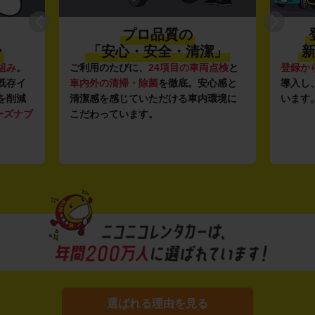
プロ品質の
〜
「安心・安全・清潔」
新
組み
。
ご利用のたびに、
24項目の車両点検
と
登録か
既存イ
車内外の清掃・除菌
を徹底。安心感と
導入し
を削減
清潔感を感じていただける車内環境に
います
ーズナブ
こだわっています。
選ばれる理由を見る