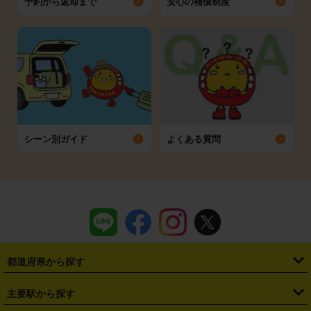
予約から返却まで
安心の補償制度
シーン別ガイド
よくある質問
都道府県から探す
・
北海道
・
青森県
・
岩手県
・
宮城県
・
秋田県
・
山形県
主要駅から探す
・
福島県
・
東京都
・
神奈川県
・
埼玉県
・
千葉県
・
茨城県