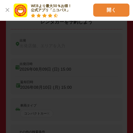
WEBより最大30％お得！

開く
公式アプリ「ニコパス」
レンタカーを予約しよう
出発
出発店舗、エリアを入力
出発日時
2026年08月09日 (日)
15:00
返却日時
2026年08月10日 (月)
15:00
車両タイプ
コンパクトカー
その他の検索条件