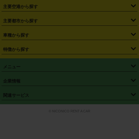
・
札幌駅
・
仙台駅
・
新宿駅
・
池袋駅
・
渋谷駅
・
東京駅
主要空港から探す
・
栃木県
・
群馬県
・
山梨県
・
愛知県
・
静岡県
・
岐阜県
・
横浜駅
・
川崎駅
・
大宮駅
・
西船橋駅
・
柏駅
・
名古屋駅
・
新千歳空港
・
仙台空港
主要都市から探す
・
長野県
・
新潟県
・
富山県
・
石川県
・
福井県
・
大阪府
・
大阪駅
・
難波駅
・
三宮駅
・
京都駅
・
広島駅
・
博多駅
・
成田空港
・
羽田空港
・
兵庫県
・
京都府
・
滋賀県
・
和歌山県
・
奈良県
・
三重県
・
札幌市
・
仙台市
車種から探す
・
熊本駅
・
那覇空港駅
・
中部国際空港セントレア
・
関西国際空港
・
鳥取県
・
島根県
・
岡山県
・
広島県
・
山口県
・
徳島県
・
千葉市
・
さいたま市
・
軽自動車
・
コンパクトカー
・
ステーションワゴン・セダン
特徴から探す
・
大阪国際空港（伊丹空港）
・
神戸空港
・
香川県
・
愛媛県
・
高知県
・
福岡県
・
佐賀県
・
長崎県
・
横浜市
・
川崎市
・
ミニバン・ワンボックス
・
高級ミニバン・ワンボックス
・
SUV
・
岡山空港
・
徳島空港
・
ハイブリッド
・
宅配レンタカー
・
ETCカードレンタル
・
熊本県
・
大分県
・
宮崎県
・
鹿児島県
・
沖縄県
・
相模原市
・
新潟市
メニュー
・
軽トラック・商用バン
・
福岡空港
・
鹿児島空港
・
長期レンタル
・
深夜時間帯レンタル
・
免責補償プラス
・
静岡市
・
浜松市
・
・
トラック・バン
トップページ
・
はじめての方へ
・
ご利用案内
(タウンエースバン、ライトエースバン等)
企業情報
・
那覇空港
・
パーフェクト補償
・
スタッドレスタイヤ
・
直前予約
・
名古屋市
・
京都市
・
・
トラック・バン
ベストレート保証
・
予約から返却まで
・
・
店舗オリジナル
利用シーン別ガイ
(ハイエースバン・キャラバン等)
・
・
ニコパス(アプリ)
会社概要
・
ニュース
・
国際運転免許証
・
フランチャイズ募集
・
営業時間外返却サービス
・
個人情報保護
関連サービス
・
大阪市
・
堺市
ド
・
・
レッカー搬送サービス
カスタマーハラスメントに対する基本方針
・
神戸市
・
岡山市
・
・
車種・料金
カーリースなら「定額ニコノリパック」
・
店舗を探す
・
キャンペーン
© NICONICO RENT A CAR
・
特定商取引法に基づく表記
・
旅行業約款
・
広島市
・
北九州市
・
・
会員特典
超短期カーリースの「ニコリース」
・
選ばれる理由
・
安心・安全への取
り組み
・
福岡市
・
熊本市
・
清潔・快適な車内
・
徹底した車両点検
・
新しいクルマ