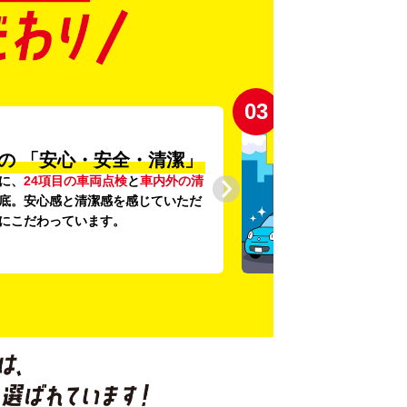
03
の
「安心・安全・清潔」
に、
24項目の車両点検
と
車内外の清
底。安心感と清潔感を感じていただ
にこだわっています。