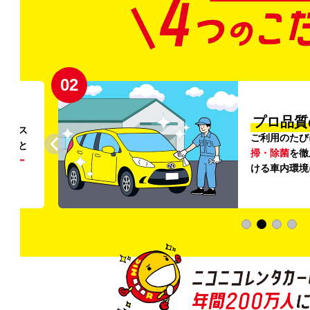
02
円〜
プロ品質
リンス
ご利用のたび
ること
掃・除菌
を徹
う
リー
ける車内環境