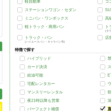
軽自動車
コ
ステーションワゴン・セダン
SU
ミニバン・ワンボックス
高
軽トラック・商用バン
ト
(タ
トラック・バン
店
(ハイエースバン・キャラバン等)
特徴で探す
ハイブリッド
カード決済
給油可能
E
宅配レンタカー
マンスリーレンタル
夜21時以降も営業
パーフェクト補償