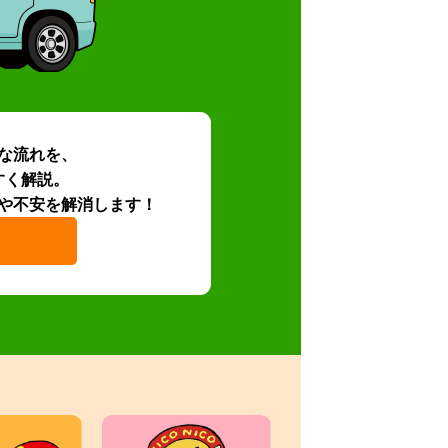
な流れを、
すく解説。
や不安を解消します！