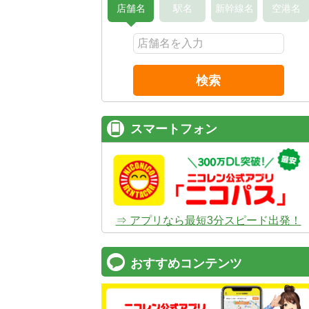
店舗名
駅名
新幹線名
空港名
検索
スマートフォン
⇒ アプリなら最短3分スピード出発！
おすすめコンテンツ