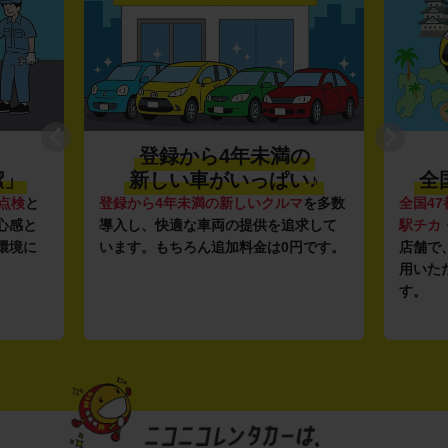
登録から4年未満の
潔」
新しい車がいっぱい♪
全
点検
と
登録から4年未満の新しいクルマ
を多数
全国47
心感と
導入し、快適な車両の提供を追求して
駅チカ
環境に
います。もちろん追加料金は0円です。
店舗で
用いた
す。