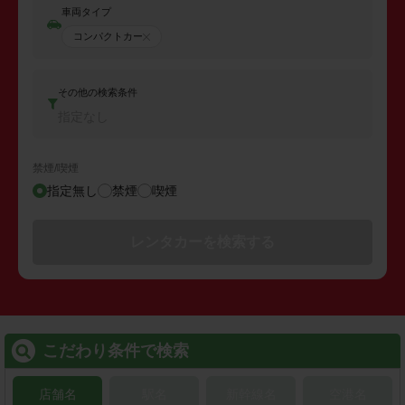
車両タイプ
コンパクトカー
その他の検索条件
指定なし
禁煙/喫煙
指定無し
禁煙
喫煙
レンタカーを検索する
こだわり条件で検索
店舗名
駅名
新幹線名
空港名