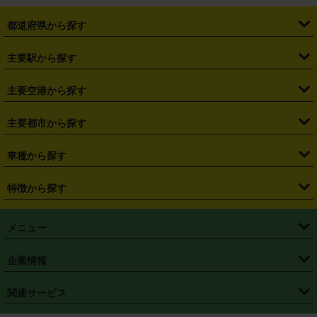
都道府県から探す
・
北海道
・
青森県
・
岩手県
・
宮城県
・
秋田県
・
山形県
主要駅から探す
・
福島県
・
東京都
・
神奈川県
・
埼玉県
・
千葉県
・
茨城県
・
札幌駅
・
仙台駅
・
新宿駅
・
池袋駅
・
渋谷駅
・
東京駅
主要空港から探す
・
栃木県
・
群馬県
・
山梨県
・
愛知県
・
静岡県
・
岐阜県
・
横浜駅
・
川崎駅
・
大宮駅
・
西船橋駅
・
柏駅
・
名古屋駅
・
新千歳空港
・
仙台空港
主要都市から探す
・
長野県
・
新潟県
・
富山県
・
石川県
・
福井県
・
大阪府
・
大阪駅
・
難波駅
・
三宮駅
・
京都駅
・
広島駅
・
博多駅
・
成田空港
・
羽田空港
・
兵庫県
・
京都府
・
滋賀県
・
和歌山県
・
奈良県
・
三重県
・
札幌市
・
仙台市
車種から探す
・
熊本駅
・
那覇空港駅
・
中部国際空港セントレア
・
関西国際空港
・
鳥取県
・
島根県
・
岡山県
・
広島県
・
山口県
・
徳島県
・
千葉市
・
さいたま市
・
軽自動車
・
コンパクトカー
・
ステーションワゴン・セダン
特徴から探す
・
大阪国際空港（伊丹空港）
・
神戸空港
・
香川県
・
愛媛県
・
高知県
・
福岡県
・
佐賀県
・
長崎県
・
横浜市
・
川崎市
・
ミニバン・ワンボックス
・
高級ミニバン・ワンボックス
・
SUV
・
岡山空港
・
徳島空港
・
ハイブリッド
・
宅配レンタカー
・
ETCカードレンタル
・
熊本県
・
大分県
・
宮崎県
・
鹿児島県
・
沖縄県
・
相模原市
・
新潟市
メニュー
・
軽トラック・商用バン
・
福岡空港
・
鹿児島空港
・
長期レンタル
・
深夜時間帯レンタル
・
免責補償プラス
・
静岡市
・
浜松市
・
・
トラック・バン
トップページ
・
はじめての方へ
・
ご利用案内
(タウンエースバン、ライトエースバン等)
企業情報
・
那覇空港
・
パーフェクト補償
・
スタッドレスタイヤ
・
直前予約
・
名古屋市
・
京都市
・
・
トラック・バン
ベストレート保証
・
予約から返却まで
・
・
店舗オリジナル
利用シーン別ガイ
(ハイエースバン・キャラバン等)
・
・
ニコパス(アプリ)
会社概要
・
ニュース
・
国際運転免許証
・
フランチャイズ募集
・
営業時間外返却サービス
・
個人情報保護
関連サービス
・
大阪市
・
堺市
ド
・
・
レッカー搬送サービス
カスタマーハラスメントに対する基本方針