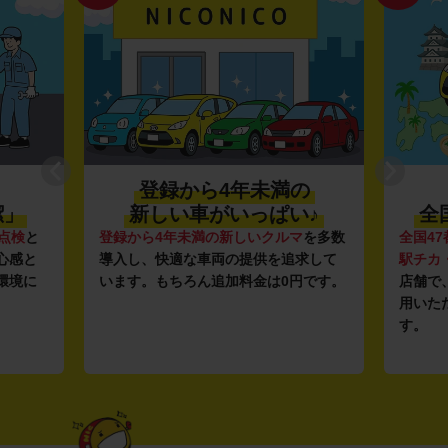
登録から4年未満の
潔」
新しい車がいっぱい♪
全
点検
と
登録から4年未満の新しいクルマ
を多数
全国47
心感と
導入し、快適な車両の提供を追求して
駅チカ
環境に
います。もちろん追加料金は0円です。
店舗で
用いた
す。