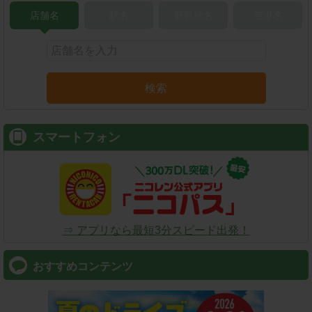
店舗名
駅名
新幹線名
空港名
検索
スマートフォン
⇒ アプリなら最短3分スピード出発！
おすすめコンテンツ