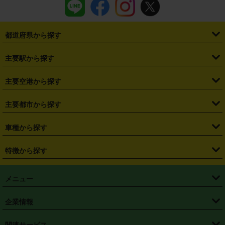
都道府県から探す
・
北海道
・
青森県
・
岩手県
・
宮城県
・
秋田県
・
山形県
主要駅から探す
・
福島県
・
東京都
・
神奈川県
・
埼玉県
・
千葉県
・
茨城県
・
札幌駅
・
仙台駅
・
新宿駅
・
池袋駅
・
渋谷駅
・
東京駅
主要空港から探す
・
栃木県
・
群馬県
・
山梨県
・
愛知県
・
静岡県
・
岐阜県
・
横浜駅
・
川崎駅
・
大宮駅
・
西船橋駅
・
柏駅
・
名古屋駅
・
新千歳空港
・
仙台空港
主要都市から探す
・
長野県
・
新潟県
・
富山県
・
石川県
・
福井県
・
大阪府
・
大阪駅
・
難波駅
・
三宮駅
・
京都駅
・
広島駅
・
博多駅
・
成田空港
・
羽田空港
・
兵庫県
・
京都府
・
滋賀県
・
和歌山県
・
奈良県
・
三重県
・
札幌市
・
仙台市
車種から探す
・
熊本駅
・
那覇空港駅
・
中部国際空港セントレア
・
関西国際空港
・
鳥取県
・
島根県
・
岡山県
・
広島県
・
山口県
・
徳島県
・
千葉市
・
さいたま市
・
軽自動車
・
コンパクトカー
・
ステーションワゴン・セダン
特徴から探す
・
大阪国際空港（伊丹空港）
・
神戸空港
・
香川県
・
愛媛県
・
高知県
・
福岡県
・
佐賀県
・
長崎県
・
横浜市
・
川崎市
・
ミニバン・ワンボックス
・
高級ミニバン・ワンボックス
・
SUV
・
岡山空港
・
徳島空港
・
ハイブリッド
・
宅配レンタカー
・
ETCカードレンタル
・
熊本県
・
大分県
・
宮崎県
・
鹿児島県
・
沖縄県
・
相模原市
・
新潟市
メニュー
・
軽トラック・商用バン
・
福岡空港
・
鹿児島空港
・
長期レンタル
・
深夜時間帯レンタル
・
免責補償プラス
・
静岡市
・
浜松市
・
・
トラック・バン
トップページ
・
はじめての方へ
・
ご利用案内
(タウンエースバン、ライトエースバン等)
企業情報
・
那覇空港
・
パーフェクト補償
・
スタッドレスタイヤ
・
直前予約
・
名古屋市
・
京都市
・
・
トラック・バン
ベストレート保証
・
予約から返却まで
・
・
店舗オリジナル
利用シーン別ガイ
(ハイエースバン・キャラバン等)
・
・
ニコパス(アプリ)
会社概要
・
ニュース
・
国際運転免許証
・
フランチャイズ募集
・
営業時間外返却サービス
・
個人情報保護
関連サービス
・
大阪市
・
堺市