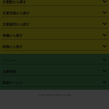
主要駅から探す
・
福島県
・
東京都
・
神奈川県
・
埼玉県
・
千葉県
・
茨城県
・
札幌駅
・
仙台駅
・
新宿駅
・
池袋駅
・
渋谷駅
・
東京駅
主要空港から探す
・
栃木県
・
群馬県
・
山梨県
・
愛知県
・
静岡県
・
岐阜県
・
横浜駅
・
川崎駅
・
大宮駅
・
西船橋駅
・
柏駅
・
名古屋駅
・
新千歳空港
・
仙台空港
主要都市から探す
・
長野県
・
新潟県
・
富山県
・
石川県
・
福井県
・
大阪府
・
大阪駅
・
難波駅
・
三宮駅
・
京都駅
・
広島駅
・
博多駅
・
成田空港
・
羽田空港
・
兵庫県
・
京都府
・
滋賀県
・
和歌山県
・
奈良県
・
三重県
・
札幌市
・
仙台市
車種から探す
・
熊本駅
・
那覇空港駅
・
中部国際空港セントレア
・
関西国際空港
・
鳥取県
・
島根県
・
岡山県
・
広島県
・
山口県
・
徳島県
・
千葉市
・
さいたま市
・
軽自動車
・
コンパクトカー
・
ステーションワゴン・セダン
特徴から探す
・
大阪国際空港（伊丹空港）
・
神戸空港
・
香川県
・
愛媛県
・
高知県
・
福岡県
・
佐賀県
・
長崎県
・
横浜市
・
川崎市
・
ミニバン・ワンボックス
・
高級ミニバン・ワンボックス
・
SUV
・
岡山空港
・
徳島空港
・
ハイブリッド
・
宅配レンタカー
・
ETCカードレンタル
・
熊本県
・
大分県
・
宮崎県
・
鹿児島県
・
沖縄県
・
相模原市
・
新潟市
メニュー
・
軽トラック・商用バン
・
福岡空港
・
鹿児島空港
・
長期レンタル
・
深夜時間帯レンタル
・
免責補償プラス
・
静岡市
・
浜松市
・
・
トラック・バン
トップページ
・
はじめての方へ
・
ご利用案内
(タウンエースバン、ライトエースバン等)
企業情報
・
那覇空港
・
パーフェクト補償
・
スタッドレスタイヤ
・
直前予約
・
名古屋市
・
京都市
・
・
トラック・バン
ベストレート保証
・
予約から返却まで
・
・
店舗オリジナル
利用シーン別ガイ
(ハイエースバン・キャラバン等)
・
・
ニコパス(アプリ)
会社概要
・
ニュース
・
国際運転免許証
・
フランチャイズ募集
・
営業時間外返却サービス
・
個人情報保護
関連サービス
・
大阪市
・
堺市
ド
・
・
レッカー搬送サービス
カスタマーハラスメントに対する基本方針
・
神戸市
・
岡山市
・
・
車種・料金
カーリースなら「定額ニコノリパック」
・
店舗を探す
・
キャンペーン
© NICONICO RENT A CAR
・
特定商取引法に基づく表記
・
旅行業約款
・
広島市
・
北九州市
・
・
会員特典
超短期カーリースの「ニコリース」
・
選ばれる理由
・
安心・安全への取
り組み
・
福岡市
・
熊本市