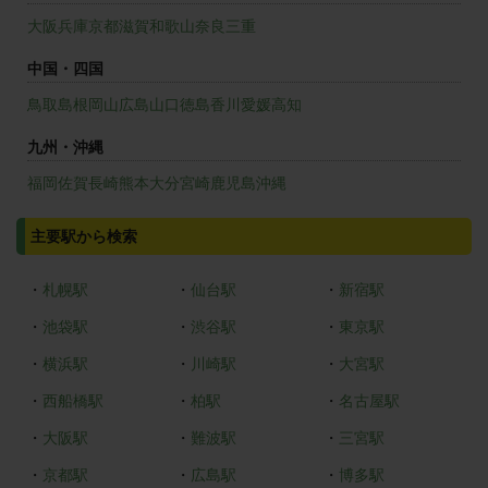
大阪
兵庫
京都
滋賀
和歌山
奈良
三重
中国・四国
鳥取
島根
岡山
広島
山口
徳島
香川
愛媛
高知
九州・沖縄
福岡
佐賀
長崎
熊本
大分
宮崎
鹿児島
沖縄
主要駅から検索
・
札幌駅
・
仙台駅
・
新宿駅
・
池袋駅
・
渋谷駅
・
東京駅
・
横浜駅
・
川崎駅
・
大宮駅
・
西船橋駅
・
柏駅
・
名古屋駅
・
大阪駅
・
難波駅
・
三宮駅
・
京都駅
・
広島駅
・
博多駅