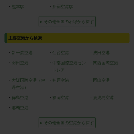
・
熊本駅
・
那覇空港駅
▸ その他全国の沿線から探す
主要空港から検索
・
新千歳空港
・
仙台空港
・
成田空港
・
羽田空港
・
中部国際空港セン
・
関西国際空港
トレア
・
大阪国際空港（伊
・
神戸空港
・
岡山空港
丹空港）
・
徳島空港
・
福岡空港
・
鹿児島空港
・
那覇空港
▸ その他全国の空港から探す