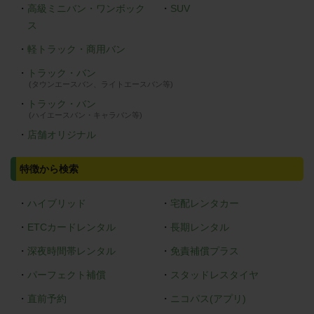
・
高級ミニバン・ワンボック
・
SUV
ス
・
軽トラック・商用バン
・
トラック・バン
(タウンエースバン、ライトエースバン等)
・
トラック・バン
(ハイエースバン・キャラバン等)
・
店舗オリジナル
特徴から検索
・
ハイブリッド
・
宅配レンタカー
・
ETCカードレンタル
・
長期レンタル
・
深夜時間帯レンタル
・
免責補償プラス
・
パーフェクト補償
・
スタッドレスタイヤ
・
直前予約
・
ニコパス(アプリ)