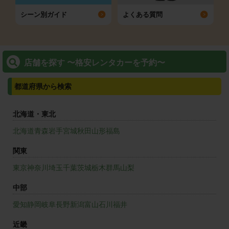
シーン別ガイド
よくある質問
店舗を探す 〜格安レンタカーを予約〜
都道府県から検索
北海道・東北
北海道
青森
岩手
宮城
秋田
山形
福島
関東
東京
神奈川
埼玉
千葉
茨城
栃木
群馬
山梨
中部
愛知
静岡
岐阜
長野
新潟
富山
石川
福井
近畿