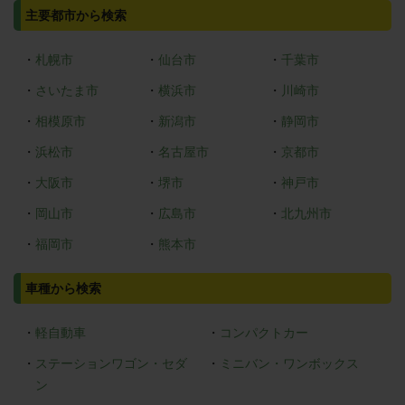
主要都市から検索
・
札幌市
・
仙台市
・
千葉市
・
さいたま市
・
横浜市
・
川崎市
・
相模原市
・
新潟市
・
静岡市
・
浜松市
・
名古屋市
・
京都市
・
大阪市
・
堺市
・
神戸市
・
岡山市
・
広島市
・
北九州市
・
福岡市
・
熊本市
車種から検索
・
軽自動車
・
コンパクトカー
・
ステーションワゴン・セダ
・
ミニバン・ワンボックス
ン