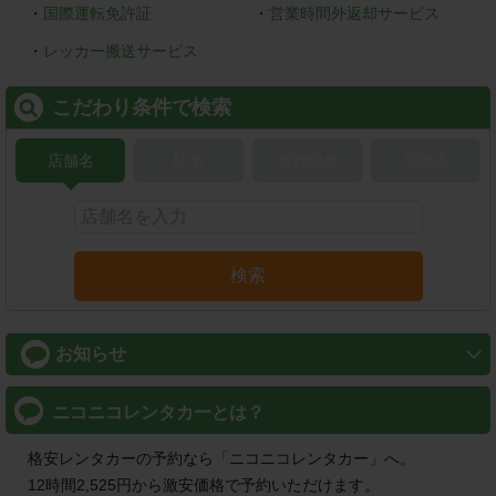
・
国際運転免許証
・
営業時間外返却サービス
・
レッカー搬送サービス
こだわり条件で検索
店舗名
駅名
新幹線名
空港名
検索
お知らせ
2026/08/01
TOPICS
ニコニコレンタカーとは？
ご利用後のアンケートご協力頂いた方に、抽選で素敵な景品を
プレゼント！
格安レンタカーの予約なら「ニコニコレンタカー」へ。
12時間2,525円から激安価格で予約いただけます。
2026/08/01
OPEN