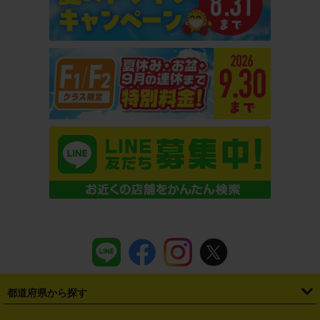
新鎌ケ谷店（千葉県） ７／２３オープン！
都道府県から探す
・
北海道
・
青森県
・
岩手県
・
宮城県
・
秋田県
・
山形県