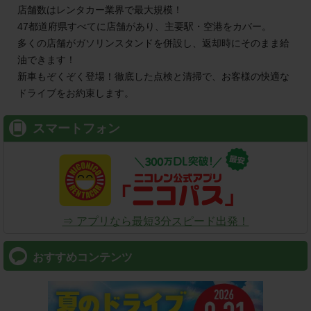
店舗数はレンタカー業界で最大規模！
函館駅前店（北海道） ８／１オープン！
47都道府県すべてに店舗があり、主要駅・空港をカバー。
多くの店舗がガソリンスタンドを併設し、返却時にそのまま給
2026/08/01
OPEN
油できます！
京都城陽寺田店（京都府） ８／１オープン！
新車もぞくぞく登場！徹底した点検と清掃で、お客様の快適な
2026/07/31
OPEN
ドライブをお約束します。
武雄温泉駅南口店（佐賀県） ７／３１オープン！
スマートフォン
2026/07/28
TOPICS
ライフスタイルメディア『TRILL』にて、【安心して利用でき
るレンタカー会社】として2位を受賞しました！
2026/07/27
OPEN
流山おおたかの森南店（千葉県） ７／２７オープン！
⇒ アプリなら最短3分スピード出発！
2026/07/24
OPEN
おすすめコンテンツ
イエローハット湯河原町店（神奈川県） ７／２４オープン！
2026/07/23
OPEN