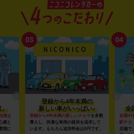
03
04
登録から4年未満の
潔」
新しい車がいっぱい♪
全
点検
と
登録から4年未満の新しいクルマ
を多数
全国47
心感と
導入し、快適な車両の提供を追求して
駅チカ
環境に
います。もちろん追加料金は0円です。
店舗で