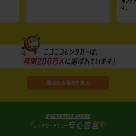
用いた
す。
選ばれる理由を見る