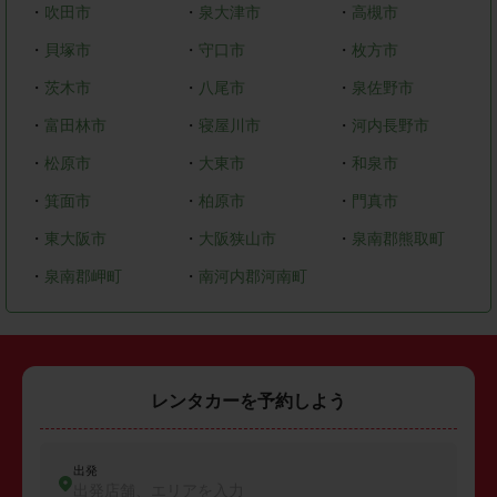
・
吹田市
・
泉大津市
・
高槻市
・
貝塚市
・
守口市
・
枚方市
・
茨木市
・
八尾市
・
泉佐野市
・
富田林市
・
寝屋川市
・
河内長野市
・
松原市
・
大東市
・
和泉市
・
箕面市
・
柏原市
・
門真市
・
東大阪市
・
大阪狭山市
・
泉南郡熊取町
・
泉南郡岬町
・
南河内郡河南町
レンタカーを予約しよう
出発
出発店舗、エリアを入力