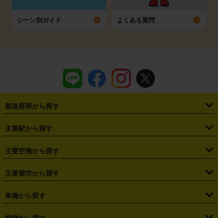
シーン別ガイド
よくある質問
都道府県から探す
・
北海道
・
青森県
・
岩手県
・
宮城県
・
秋田県
・
山形県
主要駅から探す
・
福島県
・
東京都
・
神奈川県
・
埼玉県
・
千葉県
・
茨城県
・
札幌駅
・
仙台駅
・
新宿駅
・
池袋駅
・
渋谷駅
・
東京駅
主要空港から探す
・
栃木県
・
群馬県
・
山梨県
・
愛知県
・
静岡県
・
岐阜県
・
横浜駅
・
川崎駅
・
大宮駅
・
西船橋駅
・
柏駅
・
名古屋駅
・
新千歳空港
・
仙台空港
主要都市から探す
・
長野県
・
新潟県
・
富山県
・
石川県
・
福井県
・
大阪府
・
大阪駅
・
難波駅
・
三宮駅
・
京都駅
・
広島駅
・
博多駅
・
成田空港
・
羽田空港
・
兵庫県
・
京都府
・
滋賀県
・
和歌山県
・
奈良県
・
三重県
・
札幌市
・
仙台市
車種から探す
・
熊本駅
・
那覇空港駅
・
中部国際空港セントレア
・
関西国際空港
・
鳥取県
・
島根県
・
岡山県
・
広島県
・
山口県
・
徳島県
・
千葉市
・
さいたま市
・
軽自動車
・
コンパクトカー
・
ステーションワゴン・セダン