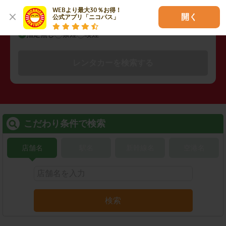
WEBより最大30％お得！

開く
公式アプリ「ニコパス」
禁煙/喫煙
指定無し
禁煙
喫煙
レンタカーを検索する
こだわり条件で検索
店舗名
駅名
新幹線名
空港名
検索