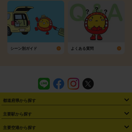
シーン別ガイド
よくある質問
都道府県から探す
・
北海道
・
青森県
・
岩手県
・
宮城県
・
秋田県
・
山形県
主要駅から探す
・
福島県
・
東京都
・
神奈川県
・
埼玉県
・
千葉県
・
茨城県
・
札幌駅
・
仙台駅
・
新宿駅
・
池袋駅
・
渋谷駅
・
東京駅
主要空港から探す
・
栃木県
・
群馬県
・
山梨県
・
愛知県
・
静岡県
・
岐阜県