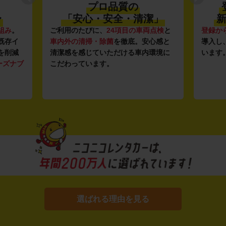
プロ品質の
〜
「安心・安全・清潔」
新
組み
。
ご利用のたびに、
24項目の車両点検
と
登録か
既存イ
車内外の清掃・除菌
を徹底。安心感と
導入し
を削減
清潔感を感じていただける車内環境に
います
ーズナブ
こだわっています。
選ばれる理由を見る