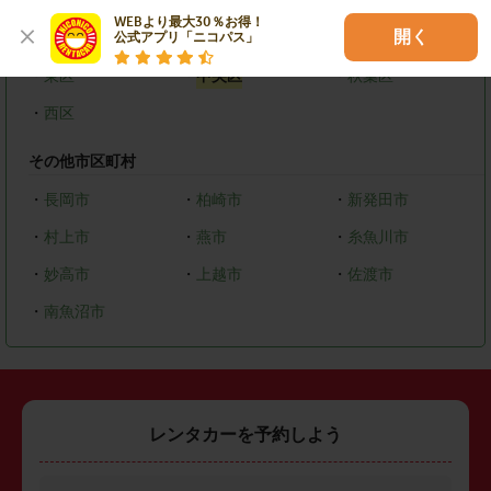
WEBより最大30％お得！

開く
新潟市
公式アプリ「ニコパス」
・
東区
・
中央区
・
秋葉区
・
西区
その他市区町村
・
長岡市
・
柏崎市
・
新発田市
・
村上市
・
燕市
・
糸魚川市
・
妙高市
・
上越市
・
佐渡市
・
南魚沼市
レンタカーを予約しよう