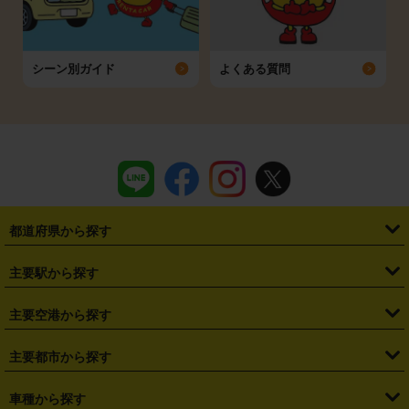
シーン別ガイド
よくある質問
都道府県から探す
・
北海道
・
青森県
・
岩手県
・
宮城県
・
秋田県
・
山形県
主要駅から探す
・
福島県
・
東京都
・
神奈川県
・
埼玉県
・
千葉県
・
茨城県
・
札幌駅
・
仙台駅
・
新宿駅
・
池袋駅
・
渋谷駅
・
東京駅
主要空港から探す
・
栃木県
・
群馬県
・
山梨県
・
愛知県
・
静岡県
・
岐阜県
・
横浜駅
・
川崎駅
・
大宮駅
・
西船橋駅
・
柏駅
・
名古屋駅
・
新千歳空港
・
仙台空港
主要都市から探す
・
長野県
・
新潟県
・
富山県
・
石川県
・
福井県
・
大阪府
・
大阪駅
・
難波駅
・
三宮駅
・
京都駅
・
広島駅
・
博多駅
・
成田空港
・
羽田空港
・
兵庫県
・
京都府
・
滋賀県
・
和歌山県
・
奈良県
・
三重県
・
札幌市
・
仙台市
車種から探す
・
熊本駅
・
那覇空港駅