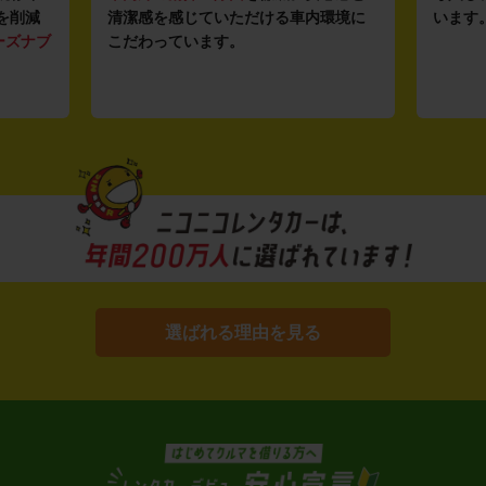
を削減
清潔感を感じていただける車内環境に
います
ーズナブ
こだわっています。
選ばれる理由を見る