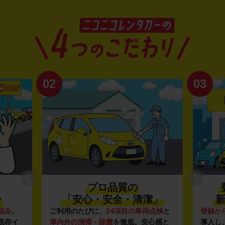
02
03
プロ品質の
〜
「安心・安全・清潔」
新
組み
。
ご利用のたびに、
24項目の車両点検
と
登録か
既存イ
車内外の清掃・除菌
を徹底。安心感と
導入し