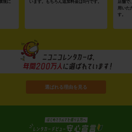
環境に
います。もちろん追加料金は0円です。
店舗で
用いた
す。
選ばれる理由を見る