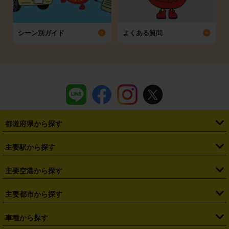
シーン別ガイド
よくある質問
都道府県から探す
・
北海道
・
青森県
・
岩手県
・
宮城県
・
秋田県
・
山形県
主要駅から探す
・
福島県
・
東京都
・
神奈川県
・
埼玉県
・
千葉県
・
茨城県
・
札幌駅
・
仙台駅
・
新宿駅
・
池袋駅
・
渋谷駅
・
東京駅
主要空港から探す
・
栃木県
・
群馬県
・
山梨県
・
愛知県
・
静岡県
・
岐阜県
・
横浜駅
・
川崎駅
・
大宮駅
・
西船橋駅
・
柏駅
・
名古屋駅
・
新千歳空港
・
仙台空港
主要都市から探す
・
長野県
・
新潟県
・
富山県
・
石川県
・
福井県
・
大阪府
・
大阪駅
・
難波駅
・
三宮駅
・
京都駅
・
広島駅
・
博多駅
・
成田空港
・
羽田空港
・
兵庫県
・
京都府
・
滋賀県
・
和歌山県
・
奈良県
・
三重県
・
札幌市
・
仙台市
車種から探す
・
熊本駅
・
那覇空港駅
・
中部国際空港セントレア
・
関西国際空港
・
鳥取県
・
島根県
・
岡山県
・
広島県
・
山口県
・
徳島県