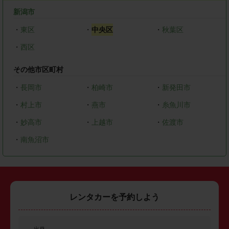
新潟市
・
東区
・
中央区
・
秋葉区
・
西区
その他市区町村
・
長岡市
・
柏崎市
・
新発田市
・
村上市
・
燕市
・
糸魚川市
・
妙高市
・
上越市
・
佐渡市
・
南魚沼市
レンタカーを予約しよう