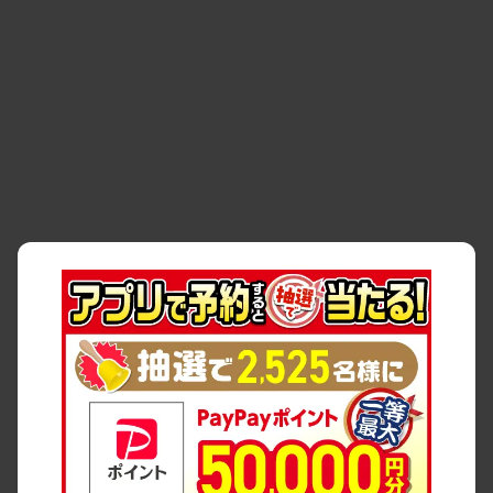
・
事故・故障
・
交通違反
・
サイトマップ
・
貸渡約款
・
利用規約