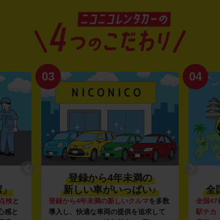
03
04
登録から4年未満の
潔」
新しい車がいっぱい♪
全
点検
と
登録から4年未満の新しいクルマ
を多数
全国47
心感と
導入し、快適な車両の提供を追求して
駅チカ