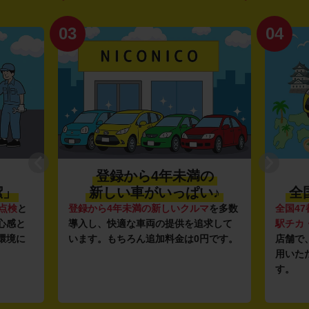
03
04
登録から4年未満の
潔」
新しい車がいっぱい♪
全
点検
と
登録から4年未満の新しいクルマ
を多数
全国47
心感と
導入し、快適な車両の提供を追求して
駅チカ
環境に
います。もちろん追加料金は0円です。
店舗で
用いた
す。