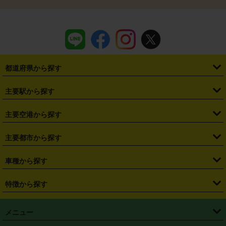
都道府県から探す
・
北海道
・
青森県
・
岩手県
・
宮城県
・
秋田県
・
山形県
主要駅から探す
・
福島県
・
東京都
・
神奈川県
・
埼玉県
・
千葉県
・
茨城県
・
札幌駅
・
仙台駅
・
新宿駅
・
池袋駅
・
渋谷駅
・
東京駅
主要空港から探す
・
栃木県
・
群馬県
・
山梨県
・
愛知県
・
静岡県
・
岐阜県
・
横浜駅
・
川崎駅
・
大宮駅
・
西船橋駅
・
柏駅
・
名古屋駅
・
新千歳空港
・
仙台空港
主要都市から探す
・
長野県
・
新潟県
・
富山県
・
石川県
・
福井県
・
大阪府
・
大阪駅
・
難波駅
・
三宮駅
・
京都駅
・
広島駅
・
博多駅
・
成田空港
・
羽田空港
・
兵庫県
・
京都府
・
滋賀県
・
和歌山県
・
奈良県
・
三重県
・
札幌市
・
仙台市
車種から探す
・
熊本駅
・
那覇空港駅
・
中部国際空港セントレア
・
関西国際空港
・
鳥取県
・
島根県
・
岡山県
・
広島県
・
山口県
・
徳島県
・
千葉市
・
さいたま市
・
軽自動車
・
コンパクトカー
・
ステーションワゴン・セダン
特徴から探す
・
大阪国際空港（伊丹空港）
・
神戸空港
・
香川県
・
愛媛県
・
高知県
・
福岡県
・
佐賀県
・
長崎県
・
横浜市
・
川崎市
・
ミニバン・ワンボックス
・
高級ミニバン・ワンボックス
・
SUV
・
岡山空港
・
徳島空港
・
ハイブリッド
・
宅配レンタカー
・
ETCカードレンタル
・
熊本県
・
大分県
・
宮崎県
・
鹿児島県
・
沖縄県
・
相模原市
・
新潟市
メニュー
・
軽トラック・商用バン
・
福岡空港
・
鹿児島空港
・
長期レンタル
・
深夜時間帯レンタル
・
免責補償プラス
・
静岡市
・
浜松市