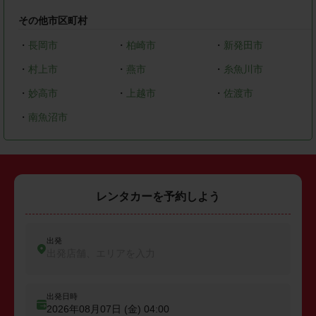
その他市区町村
・
長岡市
・
柏崎市
・
新発田市
・
村上市
・
燕市
・
糸魚川市
・
妙高市
・
上越市
・
佐渡市
・
南魚沼市
レンタカーを予約しよう
出発
出発店舗、エリアを入力
出発日時
2026年08月07日 (金)
04:00