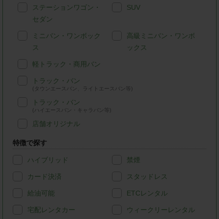
ステーションワゴン・
SUV
セダン
ミニバン・ワンボック
高級ミニバン・ワンボ
ス
ックス
軽トラック・商用バン
トラック・バン
(タウンエースバン、ライトエースバン等)
トラック・バン
(ハイエースバン・キャラバン等)
店舗オリジナル
特徴で探す
ハイブリッド
禁煙
カード決済
スタッドレス
給油可能
ETCレンタル
宅配レンタカー
ウィークリーレンタル