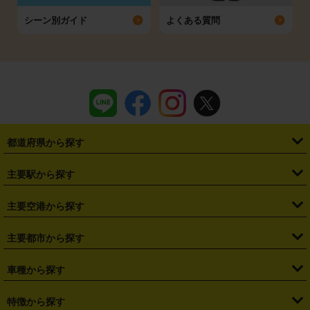
シーン別ガイド
よくある質問
都道府県から探す
・
北海道
・
青森県
・
岩手県
・
宮城県
・
秋田県
・
山形県
主要駅から探す
・
福島県
・
東京都
・
神奈川県
・
埼玉県
・
千葉県
・
茨城県
・
札幌駅
・
仙台駅
・
新宿駅
・
池袋駅
・
渋谷駅
・
東京駅
主要空港から探す
・
栃木県
・
群馬県
・
山梨県
・
愛知県
・
静岡県
・
岐阜県
・
横浜駅
・
川崎駅
・
大宮駅
・
西船橋駅
・
柏駅
・
名古屋駅
・
新千歳空港
・
仙台空港
主要都市から探す
・
長野県
・
新潟県
・
富山県
・
石川県
・
福井県
・
大阪府
・
大阪駅
・
難波駅
・
三宮駅
・
京都駅
・
広島駅
・
博多駅
・
成田空港
・
羽田空港
・
兵庫県
・
京都府
・
滋賀県
・
和歌山県
・
奈良県
・
三重県
・
札幌市
・
仙台市
車種から探す
・
熊本駅
・
那覇空港駅
・
中部国際空港セントレア
・
関西国際空港
・
鳥取県
・
島根県
・
岡山県
・
広島県
・
山口県
・
徳島県
・
千葉市
・
さいたま市
・
軽自動車
・
コンパクトカー
・
ステーションワゴン・セダン
特徴から探す
・
大阪国際空港（伊丹空港）
・
神戸空港
・
香川県
・
愛媛県
・
高知県
・
福岡県
・
佐賀県
・
長崎県