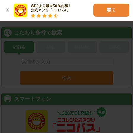
WEBより最大30％お得！

開く
公式アプリ「ニコパス」
こだわり条件で検索
店舗名
駅名
新幹線名
空港名
検索
スマートフォン