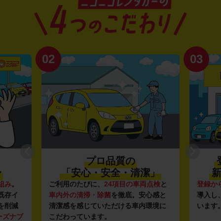
02
03
プロ品質の
〜
「安心・安全・清潔」
新
組み
。
ご利用のたびに、
24項目の車両点検
と
登録か
既存イ
車内外の清掃・除菌
を徹底。安心感と
導入し
を削減
清潔感を感じていただける車内環境に
います
ーズナブ
こだわっています。