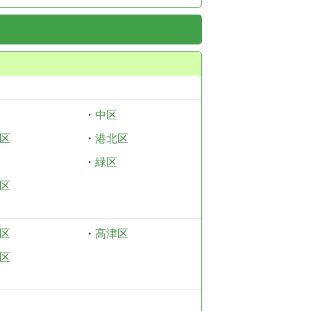
・
中区
区
・
港北区
・
緑区
区
区
・
高津区
区