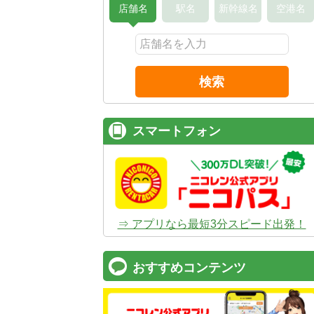
店舗名
駅名
新幹線名
空港名
検索
スマートフォン
⇒ アプリなら最短3分スピード出発！
おすすめコンテンツ