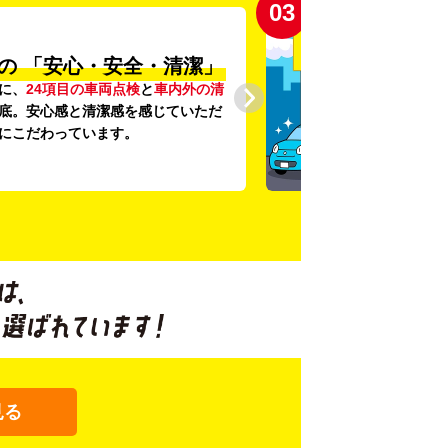
03
の
「安心・安全・清潔」
に、
24項目の車両点検
と
車内外の清
底。安心感と清潔感を感じていただ
にこだわっています。
見る