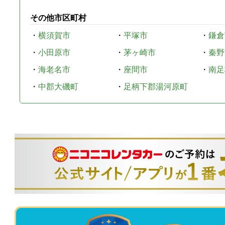
その他市区町村
・
横須賀市
・
平塚市
・
鎌倉
・
小田原市
・
茅ヶ崎市
・
秦野
・
海老名市
・
座間市
・
南足
・
中郡大磯町
・
足柄下郡湯河原町