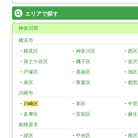
エリアで探す
神奈川県
横浜市
・
鶴見区
・
神奈川区
・
西区
・
保土ケ谷区
・
磯子区
・
金沢
・
戸塚区
・
港南区
・
旭区
・
泉区
・
青葉区
・
都筑
川崎市
・
川崎区
・
幸区
・
中原
・
多摩区
・
宮前区
・
麻生
相模原市
・
緑区
・
中央区
・
南区