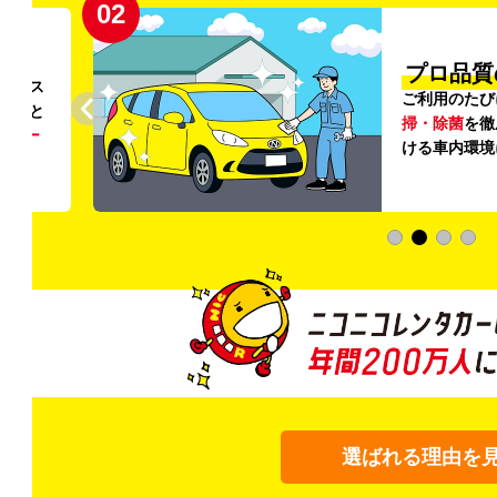
02
円〜
プロ品質
リンス
ご利用のたび
ること
掃・除菌
を徹
う
リー
ける車内環境
選ばれる理由を