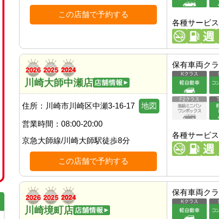
この店舗で予約する
各種サービス
保有車両クラ
川崎大師中瀬店
住所：
川崎市川崎区中瀬3-16-17
地図
営業時間：
08:00-20:00
各種サービス
京急大師線
/
川崎大師駅
徒歩
8
分
この店舗で予約する
保有車両クラ
川崎境町店