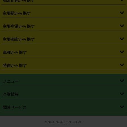
都道府県から探す
・
北海道
・
青森県
・
岩手県
・
宮城県
・
秋田県
・
山形県
主要駅から探す
・
福島県
・
東京都
・
神奈川県
・
埼玉県
・
千葉県
・
茨城県
・
札幌駅
・
仙台駅
・
新宿駅
・
池袋駅
・
渋谷駅
・
東京駅
主要空港から探す
・
栃木県
・
群馬県
・
山梨県
・
愛知県
・
静岡県
・
岐阜県
・
横浜駅
・
川崎駅
・
大宮駅
・
西船橋駅
・
柏駅
・
名古屋駅
・
新千歳空港
・
仙台空港
主要都市から探す
・
長野県
・
新潟県
・
富山県
・
石川県
・
福井県
・
大阪府
・
大阪駅
・
難波駅
・
三宮駅
・
京都駅
・
広島駅
・
博多駅
・
成田空港
・
羽田空港
・
兵庫県
・
京都府
・
滋賀県
・
和歌山県
・
奈良県
・
三重県
・
札幌市
・
仙台市
車種から探す
・
熊本駅
・
那覇空港駅
・
中部国際空港セントレア
・
関西国際空港
・
鳥取県
・
島根県
・
岡山県
・
広島県
・
山口県
・
徳島県
・
千葉市
・
さいたま市
・
軽自動車
・
コンパクトカー
・
ステーションワゴン・セダン
特徴から探す
・
大阪国際空港（伊丹空港）
・
神戸空港
・
香川県
・
愛媛県
・
高知県
・
福岡県
・
佐賀県
・
長崎県
・
横浜市
・
川崎市
・
ミニバン・ワンボックス
・
高級ミニバン・ワンボックス
・
SUV
・
岡山空港
・
徳島空港
・
ハイブリッド
・
宅配レンタカー
・
ETCカードレンタル
・
熊本県
・
大分県
・
宮崎県
・
鹿児島県
・
沖縄県
・
相模原市
・
新潟市
メニュー
・
軽トラック・商用バン
・
福岡空港
・
鹿児島空港
・
長期レンタル
・
深夜時間帯レンタル
・
免責補償プラス
・
静岡市
・
浜松市
・
・
トラック・バン
トップページ
・
はじめての方へ
・
ご利用案内
(タウンエースバン、ライトエースバン等)
企業情報
・
那覇空港
・
パーフェクト補償
・
スタッドレスタイヤ
・
直前予約
・
名古屋市
・
京都市
・
・
トラック・バン
ベストレート保証
・
予約から返却まで
・
・
店舗オリジナル
利用シーン別ガイ
(ハイエースバン・キャラバン等)
・
・
ニコパス(アプリ)
会社概要
・
ニュース
・
国際運転免許証
・
フランチャイズ募集
・
営業時間外返却サービス
・
個人情報保護
関連サービス
・
大阪市
・
堺市
ド
・
・
レッカー搬送サービス
カスタマーハラスメントに対する基本方針
・
神戸市
・
岡山市
・
・
車種・料金
カーリースなら「定額ニコノリパック」
・
店舗を探す
・
キャンペーン
© NICONICO RENT A CAR
・
特定商取引法に基づく表記
・
旅行業約款
・
広島市
・
北九州市