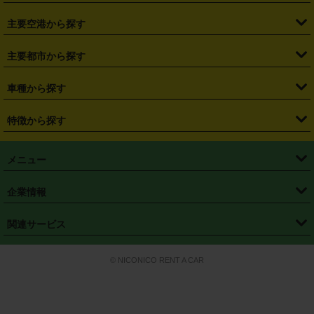
・
福島県
・
東京都
・
神奈川県
・
埼玉県
・
千葉県
・
茨城県
・
札幌駅
・
仙台駅
・
新宿駅
・
池袋駅
・
渋谷駅
・
東京駅
主要空港から探す
・
栃木県
・
群馬県
・
山梨県
・
愛知県
・
静岡県
・
岐阜県
・
横浜駅
・
川崎駅
・
大宮駅
・
西船橋駅
・
柏駅
・
名古屋駅
・
新千歳空港
・
仙台空港
主要都市から探す
・
長野県
・
新潟県
・
富山県
・
石川県
・
福井県
・
大阪府
・
大阪駅
・
難波駅
・
三宮駅
・
京都駅
・
広島駅
・
博多駅
・
成田空港
・
羽田空港
・
兵庫県
・
京都府
・
滋賀県
・
和歌山県
・
奈良県
・
三重県
・
札幌市
・
仙台市
車種から探す
・
熊本駅
・
那覇空港駅
・
中部国際空港セントレア
・
関西国際空港
・
鳥取県
・
島根県
・
岡山県
・
広島県
・
山口県
・
徳島県
・
千葉市
・
さいたま市
・
軽自動車
・
コンパクトカー
・
ステーションワゴン・セダン
特徴から探す
・
大阪国際空港（伊丹空港）
・
神戸空港
・
香川県
・
愛媛県
・
高知県
・
福岡県
・
佐賀県
・
長崎県
・
横浜市
・
川崎市
・
ミニバン・ワンボックス
・
高級ミニバン・ワンボックス
・
SUV
・
岡山空港
・
徳島空港
・
ハイブリッド
・
宅配レンタカー
・
ETCカードレンタル
・
熊本県
・
大分県
・
宮崎県
・
鹿児島県
・
沖縄県
・
相模原市
・
新潟市
メニュー
・
軽トラック・商用バン
・
福岡空港
・
鹿児島空港
・
長期レンタル
・
深夜時間帯レンタル
・
免責補償プラス
・
静岡市
・
浜松市
・
・
トラック・バン
トップページ
・
はじめての方へ
・
ご利用案内
(タウンエースバン、ライトエースバン等)
企業情報
・
那覇空港
・
パーフェクト補償
・
スタッドレスタイヤ
・
直前予約
・
名古屋市
・
京都市
・
・
トラック・バン
ベストレート保証
・
予約から返却まで
・
・
店舗オリジナル
利用シーン別ガイ
(ハイエースバン・キャラバン等)
・
・
ニコパス(アプリ)
会社概要
・
ニュース
・
国際運転免許証
・
フランチャイズ募集
・
営業時間外返却サービス
・
個人情報保護
関連サービス
・
大阪市
・
堺市
ド
・
・
レッカー搬送サービス
カスタマーハラスメントに対する基本方針
・
神戸市
・
岡山市
・
・
車種・料金
カーリースなら「定額ニコノリパック」
・
店舗を探す
・
キャンペーン
© NICONICO RENT A CAR
・
特定商取引法に基づく表記
・
旅行業約款
・
広島市
・
北九州市
・
・
会員特典
超短期カーリースの「ニコリース」
・
選ばれる理由
・
安心・安全への取
り組み
・
福岡市
・
熊本市
・
清潔・快適な車内
・
徹底した車両点検
・
新しいクルマ