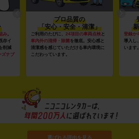
プロ品質の
〜
「安心・安全・清潔」
新
組み
。
ご利用のたびに、
24項目の車両点検
と
登録か
既存イ
車内外の清掃・除菌
を徹底。安心感と
導入し
を削減
清潔感を感じていただける車内環境に
います
ーズナブ
こだわっています。
選ばれる理由を見る