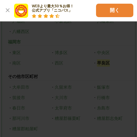
WEBより最大30％お得！

開く
北九州市
公式アプリ「ニコパス」
・
戸畑区
・
小倉北区
・
八幡東区
・
八幡西区
福岡市
・
東区
・
博多区
・
中央区
・
南区
・
西区
・
早良区
その他市区町村
・
大牟田市
・
久留米市
・
飯塚市
・
筑後市
・
大川市
・
行橋市
・
春日市
・
太宰府市
・
糸島市
・
那珂川市
・
糟屋郡篠栗町
・
糟屋郡志免町
・
糟屋郡粕屋町