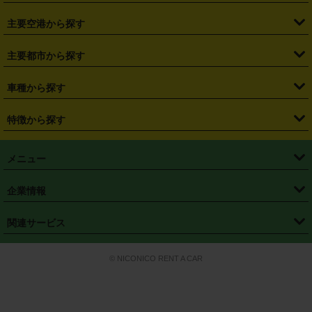
・
福島県
・
東京都
・
神奈川県
・
埼玉県
・
千葉県
・
茨城県
・
札幌駅
・
仙台駅
・
新宿駅
・
池袋駅
・
渋谷駅
・
東京駅
主要空港から探す
・
栃木県
・
群馬県
・
山梨県
・
愛知県
・
静岡県
・
岐阜県
・
横浜駅
・
川崎駅
・
大宮駅
・
西船橋駅
・
柏駅
・
名古屋駅
・
新千歳空港
・
仙台空港
主要都市から探す
・
長野県
・
新潟県
・
富山県
・
石川県
・
福井県
・
大阪府
・
大阪駅
・
難波駅
・
三宮駅
・
京都駅
・
広島駅
・
博多駅
・
成田空港
・
羽田空港
・
兵庫県
・
京都府
・
滋賀県
・
和歌山県
・
奈良県
・
三重県
・
札幌市
・
仙台市
車種から探す
・
熊本駅
・
那覇空港駅
・
中部国際空港セントレア
・
関西国際空港
・
鳥取県
・
島根県
・
岡山県
・
広島県
・
山口県
・
徳島県
・
千葉市
・
さいたま市
・
軽自動車
・
コンパクトカー
・
ステーションワゴン・セダン
特徴から探す
・
大阪国際空港（伊丹空港）
・
神戸空港
・
香川県
・
愛媛県
・
高知県
・
福岡県
・
佐賀県
・
長崎県
・
横浜市
・
川崎市
・
ミニバン・ワンボックス
・
高級ミニバン・ワンボックス
・
SUV
・
岡山空港
・
徳島空港
・
ハイブリッド
・
宅配レンタカー
・
ETCカードレンタル
・
熊本県
・
大分県
・
宮崎県
・
鹿児島県
・
沖縄県
・
相模原市
・
新潟市
メニュー
・
軽トラック・商用バン
・
福岡空港
・
鹿児島空港
・
長期レンタル
・
深夜時間帯レンタル
・
免責補償プラス
・
静岡市
・
浜松市
・
・
トラック・バン
トップページ
・
はじめての方へ
・
ご利用案内
(タウンエースバン、ライトエースバン等)
企業情報
・
那覇空港
・
パーフェクト補償
・
スタッドレスタイヤ
・
直前予約
・
名古屋市
・
京都市
・
・
トラック・バン
ベストレート保証
・
予約から返却まで
・
・
店舗オリジナル
利用シーン別ガイ
(ハイエースバン・キャラバン等)
・
・
ニコパス(アプリ)
会社概要
・
ニュース
・
国際運転免許証
・
フランチャイズ募集
・
営業時間外返却サービス
・
個人情報保護
関連サービス
・
大阪市
・
堺市
ド
・
・
レッカー搬送サービス
カスタマーハラスメントに対する基本方針
・
神戸市
・
岡山市
・
・
車種・料金
カーリースなら「定額ニコノリパック」
・
店舗を探す
・
キャンペーン
© NICONICO RENT A CAR
・
特定商取引法に基づく表記
・
旅行業約款
・
広島市
・
北九州市
・
・
会員特典
超短期カーリースの「ニコリース」
・
選ばれる理由
・
安心・安全への取
り組み
・
福岡市
・
熊本市
・
清潔・快適な車内
・
徹底した車両点検
・
新しいクルマ