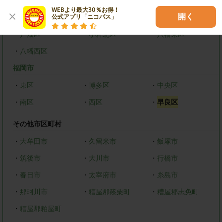
WEBより最大30％お得！

開く
北九州市
公式アプリ「ニコパス」
・
戸畑区
・
小倉北区
・
八幡東区
・
八幡西区
福岡市
・
東区
・
博多区
・
中央区
・
南区
・
西区
・
早良区
その他市区町村
・
大牟田市
・
久留米市
・
飯塚市
・
筑後市
・
大川市
・
行橋市
・
春日市
・
太宰府市
・
糸島市
・
那珂川市
・
糟屋郡篠栗町
・
糟屋郡志免町
・
糟屋郡粕屋町