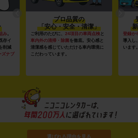
プロ品質の
〜
「安心・安全・清潔」
新
組み
。
ご利用のたびに、
24項目の車両点検
と
登録か
既存イ
車内外の清掃・除菌
を徹底。安心感と
導入し
を削減
清潔感を感じていただける車内環境に
います
ーズナブ
こだわっています。
選ばれる理由を見る