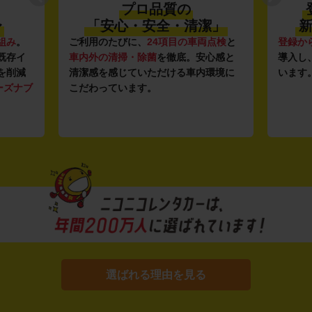
プロ品質の
〜
「安心・安全・清潔」
新
組み
。
ご利用のたびに、
24項目の車両点検
と
登録か
既存イ
車内外の清掃・除菌
を徹底。安心感と
導入し
を削減
清潔感を感じていただける車内環境に
います
ーズナブ
こだわっています。
選ばれる理由を見る