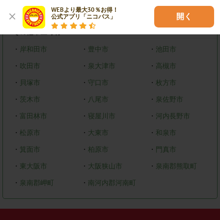
WEBより最大30％お得！

・
美原区
開く
公式アプリ「ニコパス」
その他市区町村
・
岸和田市
・
豊中市
・
池田市
・
吹田市
・
泉大津市
・
高槻市
・
貝塚市
・
守口市
・
枚方市
・
茨木市
・
八尾市
・
泉佐野市
・
富田林市
・
寝屋川市
・
河内長野市
・
松原市
・
大東市
・
和泉市
・
箕面市
・
柏原市
・
門真市
・
東大阪市
・
大阪狭山市
・
泉南郡熊取町
・
泉南郡岬町
・
南河内郡河南町