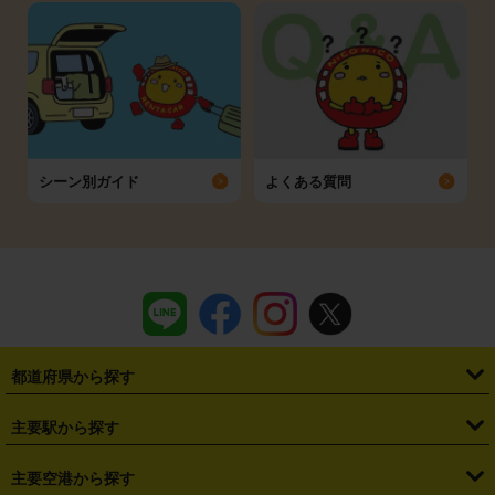
シーン別ガイド
よくある質問
都道府県から探す
・
北海道
・
青森県
・
岩手県
・
宮城県
・
秋田県
・
山形県
主要駅から探す
・
福島県
・
東京都
・
神奈川県
・
埼玉県
・
千葉県
・
茨城県
・
札幌駅
・
仙台駅
・
新宿駅
・
池袋駅
・
渋谷駅
・
東京駅
主要空港から探す
・
栃木県
・
群馬県
・
山梨県
・
愛知県
・
静岡県
・
岐阜県