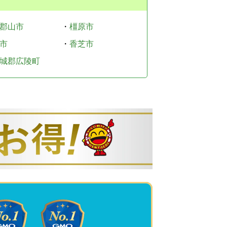
郡山市
・
橿原市
市
・
香芝市
城郡広陵町