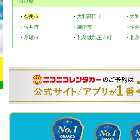
奈良県
・
奈良市
・
大和高田市
・
大和
・
桜井市
・
御所市
・
生駒
・
葛城市
・
北葛城郡王寺町
・
北葛