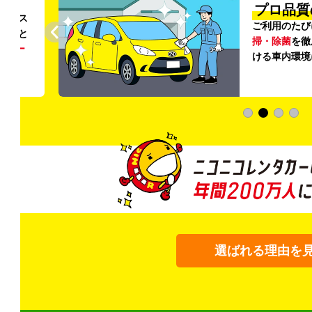
円〜
プロ品質
リンス
ご利用のたび
ること
掃・除菌
を徹
う
リー
ける車内環境
選ばれる理由を