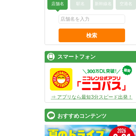
店舗名
駅名
新幹線名
空港名
検索
スマートフォン
⇒ アプリなら最短3分スピード出発！
おすすめコンテンツ