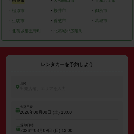
・
奈良市
・
大和高田市
・
大和郡山市
・
橿原市
・
桜井市
・
御所市
・
生駒市
・
香芝市
・
葛城市
・
北葛城郡王寺町
・
北葛城郡広陵町
レンタカーを予約しよう
出発
出発店舗、エリアを入力
出発日時
2026年08月08日 (土)
13:00
返却日時
2026年08月09日 (日)
13:00