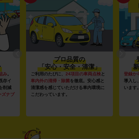
プロ品質の
〜
「安心・安全・清潔」
新
組み
。
ご利用のたびに、
24項目の車両点検
と
登録か
既存イ
車内外の清掃・除菌
を徹底。安心感と
導入し
を削減
清潔感を感じていただける車内環境に
います
ーズナブ
こだわっています。