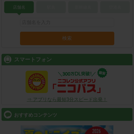
店舗名
駅名
新幹線名
空港名
検索
スマートフォン
⇒ アプリなら最短3分スピード出発！
おすすめコンテンツ