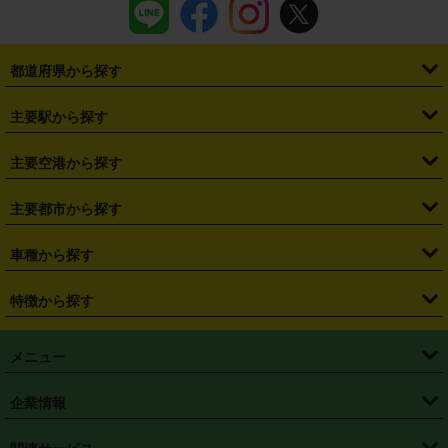
都道府県から探す
・
北海道
・
青森県
・
岩手県
・
宮城県
・
秋田県
・
山形県
主要駅から探す
・
福島県
・
東京都
・
神奈川県
・
埼玉県
・
千葉県
・
茨城県
・
札幌駅
・
仙台駅
・
新宿駅
・
池袋駅
・
渋谷駅
・
東京駅
主要空港から探す
・
栃木県
・
群馬県
・
山梨県
・
愛知県
・
静岡県
・
岐阜県
・
横浜駅
・
川崎駅
・
大宮駅
・
西船橋駅
・
柏駅
・
名古屋駅
・
新千歳空港
・
仙台空港
主要都市から探す
・
長野県
・
新潟県
・
富山県
・
石川県
・
福井県
・
大阪府
・
大阪駅
・
難波駅
・
三宮駅
・
京都駅
・
広島駅
・
博多駅
・
成田空港
・
羽田空港
・
兵庫県
・
京都府
・
滋賀県
・
和歌山県
・
奈良県
・
三重県
・
札幌市
・
仙台市
車種から探す
・
熊本駅
・
那覇空港駅
・
中部国際空港セントレア
・
関西国際空港
・
鳥取県
・
島根県
・
岡山県
・
広島県
・
山口県
・
徳島県
・
千葉市
・
さいたま市
・
軽自動車
・
コンパクトカー
・
ステーションワゴン・セダン
特徴から探す
・
大阪国際空港（伊丹空港）
・
神戸空港
・
香川県
・
愛媛県
・
高知県
・
福岡県
・
佐賀県
・
長崎県
・
横浜市
・
川崎市
・
ミニバン・ワンボックス
・
高級ミニバン・ワンボックス
・
SUV
・
岡山空港
・
徳島空港
・
ハイブリッド
・
宅配レンタカー
・
ETCカードレンタル
・
熊本県
・
大分県
・
宮崎県
・
鹿児島県
・
沖縄県
・
相模原市
・
新潟市
メニュー
・
軽トラック・商用バン
・
福岡空港
・
鹿児島空港
・
長期レンタル
・
深夜時間帯レンタル
・
免責補償プラス
・
静岡市
・
浜松市
・
・
トラック・バン
トップページ
・
はじめての方へ
・
ご利用案内
(タウンエースバン、ライトエースバン等)
企業情報
・
那覇空港
・
パーフェクト補償
・
スタッドレスタイヤ
・
直前予約
・
名古屋市
・
京都市
・
・
トラック・バン
ベストレート保証
・
予約から返却まで
・
・
店舗オリジナル
利用シーン別ガイ
(ハイエースバン・キャラバン等)
・
・
ニコパス(アプリ)
会社概要
・
ニュース
・
国際運転免許証
・
フランチャイズ募集
・
営業時間外返却サービス
・
個人情報保護