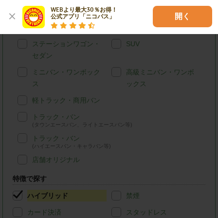
WEBより最大30％お得！

車種別で探す
開く
公式アプリ「ニコパス」
軽自動車
コンパクトカー
ステーションワゴン・
SUV
セダン
ミニバン・ワンボック
高級ミニバン・ワンボ
ス
ックス
軽トラック・商用バン
トラック・バン
(タウンエースバン、ライトエースバン等)
トラック・バン
(ハイエースバン・キャラバン等)
店舗オリジナル
特徴で探す
ハイブリッド
禁煙
カード決済
スタッドレス