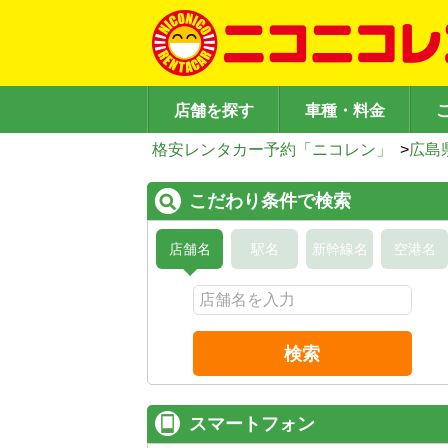
店舗を探す
車種・料金
格安レンタカー予約「ニコレン」
>
広島
こだわり条件で検索
店舗名
駅名
新幹線名
空港名
検索
スマートフォン