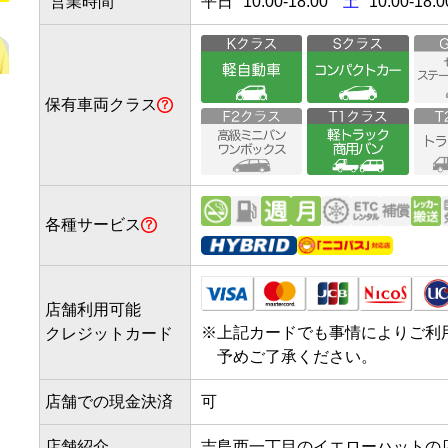
営業時間
平日
10:00
-
18:00
土
10:00-18:0
保有車両クラス
各種サービス
店舗利用可能
※
上記カードでも事情によりご利
クレジットカード
予めご了承ください。
店舗での現金決済
可
店舗紹介
吉島西一丁目のイエローハットの