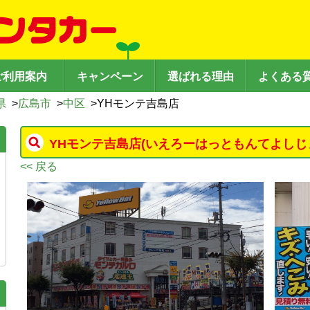
ご利用案内
キャンペーン
選ばれる理由
よくある
県
>
広島市
>
中区
>
YHモンテ吉島店
YHモンテ吉島店
(いえろーはっともんてよしじ
<< 戻る