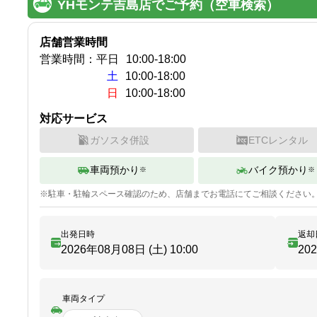
YHモンテ吉島店でご予約（空車検索）
店舗営業時間
営業時間：
平日
10:00
-
18:00
土
10:00-18:00
日
10:00-18:00
対応サービス
ガソスタ併設
ETCレンタル
車両預かり
バイク預かり
※
※
※
駐車・駐輪
スペース確認のため、店舗までお電話にてご相談ください
出発日時
返却
2026年08月08日 (土)
10:00
20
車両タイプ