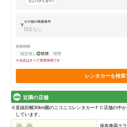
コンパクトカー
その他の検索条件
指定なし
禁煙/喫煙
指定無し
禁煙
喫煙
※
当店はすべて禁煙車両です
レンタカーを検索
近隣の店舗
※
直線距離30km圏のニコニコレンタカーＦＣ店舗の中
しています。
保有車両クラ