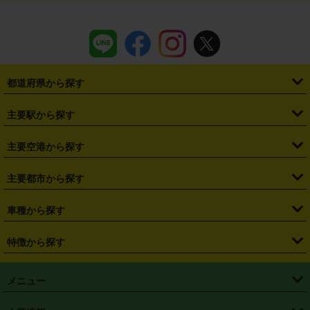
都道府県から探す
・
北海道
・
青森県
・
岩手県
・
宮城県
・
秋田県
・
山形県
主要駅から探す
・
福島県
・
東京都
・
神奈川県
・
埼玉県
・
千葉県
・
茨城県
・
札幌駅
・
仙台駅
・
新宿駅
・
池袋駅
・
渋谷駅
・
東京駅
主要空港から探す
・
栃木県
・
群馬県
・
山梨県
・
愛知県
・
静岡県
・
岐阜県
・
横浜駅
・
川崎駅
・
大宮駅
・
西船橋駅
・
柏駅
・
名古屋駅
・
新千歳空港
・
仙台空港
主要都市から探す
・
長野県
・
新潟県
・
富山県
・
石川県
・
福井県
・
大阪府
・
大阪駅
・
難波駅
・
三宮駅
・
京都駅
・
広島駅
・
博多駅
・
成田空港
・
羽田空港
・
兵庫県
・
京都府
・
滋賀県
・
和歌山県
・
奈良県
・
三重県
・
札幌市
・
仙台市
車種から探す
・
熊本駅
・
那覇空港駅
・
中部国際空港セントレア
・
関西国際空港
・
鳥取県
・
島根県
・
岡山県
・
広島県
・
山口県
・
徳島県
・
千葉市
・
さいたま市
・
軽自動車
・
コンパクトカー
・
ステーションワゴン・セダン
特徴から探す
・
大阪国際空港（伊丹空港）
・
神戸空港
・
香川県
・
愛媛県
・
高知県
・
福岡県
・
佐賀県
・
長崎県
・
横浜市
・
川崎市
・
ミニバン・ワンボックス
・
高級ミニバン・ワンボックス
・
SUV
・
岡山空港
・
徳島空港
・
ハイブリッド
・
宅配レンタカー
・
ETCカードレンタル
・
熊本県
・
大分県
・
宮崎県
・
鹿児島県
・
沖縄県
・
相模原市
・
新潟市
メニュー
・
軽トラック・商用バン
・
福岡空港
・
鹿児島空港
・
長期レンタル
・
深夜時間帯レンタル
・
免責補償プラス
・
静岡市
・
浜松市
・
・
トラック・バン
トップページ
・
はじめての方へ
・
ご利用案内
(タウンエースバン、ライトエースバン等)