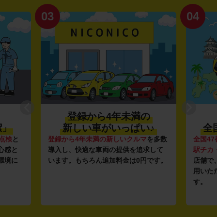
03
04
登録から4年未満の
潔」
新しい車がいっぱい♪
全
点検
と
登録から4年未満の新しいクルマ
を多数
全国47
心感と
導入し、快適な車両の提供を追求して
駅チカ
環境に
います。もちろん追加料金は0円です。
店舗で
用いた
す。