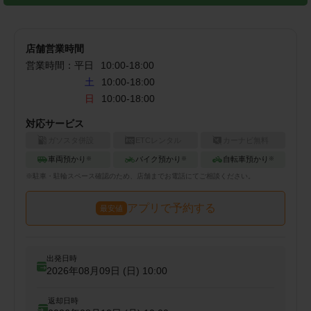
店舗営業時間
営業時間：
平日
10:00
-
18:00
土
10:00-18:00
日
10:00-18:00
対応サービス
ガソスタ併設
ETCレンタル
カーナビ無料
車両預かり
バイク預かり
自転車預かり
※
※
※
※
駐車・駐輪
スペース確認のため、店舗までお電話にてご相談ください。
アプリで予約する
最安値
出発日時
2026年08月09日 (日)
10:00
返却日時