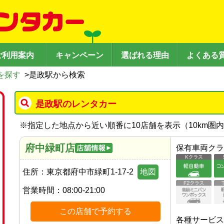
ご利用案内
キャンペーン
選ばれる理由
よくある
を探す
>
是政駅から検索
是政駅のレンタカー
※
指定した地点から近い順番に10店舗を表示（
10
km圏
府中緑町店
保有車両クラ
住所：
東京都府中市緑町1-17-2
地図
営業時間：
08:00-21:00
この店舗で予約する
各種サービス