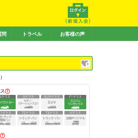
質問
トラベル
お客様の声
内）
ス