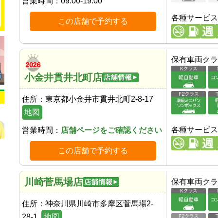
営業時間：
09:00-19:00
各種サービス
この店舗で予約する
保有車両クラ
小金井貫井北町店
住所：
東京都小金井市貫井北町2-8-17
地図
各種サービス
営業時間：
店舗ページをご確認ください
この店舗で予約する
川崎菅馬場店
保有車両クラ
住所：
神奈川県川崎市多摩区菅馬場2-
28-1
地図