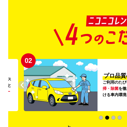
03
清潔」
新
外の清
登録から4年
いただ
快適な車両の
加料金は0円