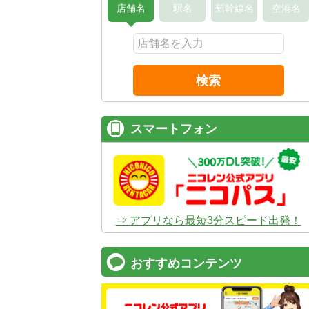
店舗名
駅名
新幹線名
空港名
検索
スマートフォン
⇒ アプリなら最短3分スピード出発！
おすすめコンテンツ