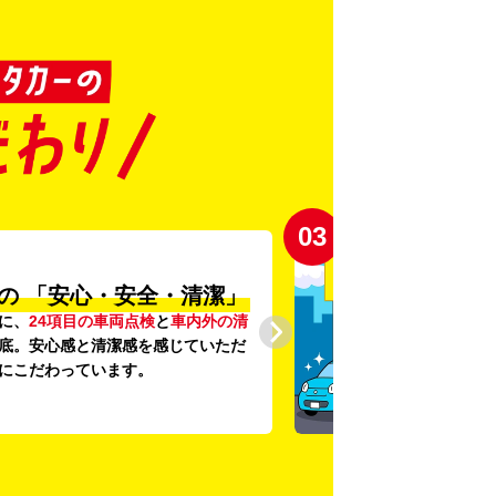
04
登録から4年未満の
しい車がいっぱい♪
未満の新しいクルマ
を多数導入し、
提供を追求しています。もちろん追
です。