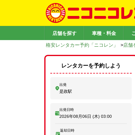
店舗を探す
車種・料金
格安レンタカー予約「ニコレン」
>
店舗
レンタカーを予約しよう
出発
是政駅
出発日時
2026年08月06日 (木)
03:00
返却日時