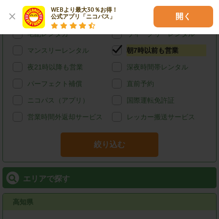
カード決済
スタッドレス
WEBより最大30％お得！

開く
公式アプリ「ニコパス」
給油可能
ETCレンタル
宅配レンタカー
ウィークリーレンタル
マンスリーレンタル
朝7時以前も営業
夜21時以降も営業
深夜時間帯レンタル
パーフェクト補償
直前予約
ニコパス（アプリ）
国際運転免許証
営業時間外返却サービス
レッカー搬送サービス
絞り込む
エリアで探す
高知県