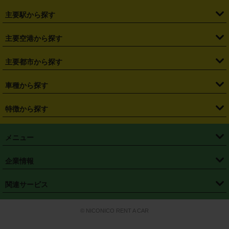
・
北海道
・
青森県
・
岩手県
・
宮城県
・
秋田県
・
山形県
主要駅から探す
・
福島県
・
東京都
・
神奈川県
・
埼玉県
・
千葉県
・
茨城県
・
札幌駅
・
仙台駅
・
新宿駅
・
池袋駅
・
渋谷駅
・
東京駅
主要空港から探す
・
栃木県
・
群馬県
・
山梨県
・
愛知県
・
静岡県
・
岐阜県
・
横浜駅
・
川崎駅
・
大宮駅
・
西船橋駅
・
柏駅
・
名古屋駅
・
新千歳空港
・
仙台空港
主要都市から探す
・
長野県
・
新潟県
・
富山県
・
石川県
・
福井県
・
大阪府
・
大阪駅
・
難波駅
・
三宮駅
・
京都駅
・
広島駅
・
博多駅
・
成田空港
・
羽田空港
・
兵庫県
・
京都府
・
滋賀県
・
和歌山県
・
奈良県
・
三重県
・
札幌市
・
仙台市
車種から探す
・
熊本駅
・
那覇空港駅
・
中部国際空港セントレア
・
関西国際空港
・
鳥取県
・
島根県
・
岡山県
・
広島県
・
山口県
・
徳島県
・
千葉市
・
さいたま市
・
軽自動車
・
コンパクトカー
・
ステーションワゴン・セダン
特徴から探す
・
大阪国際空港（伊丹空港）
・
神戸空港
・
香川県
・
愛媛県
・
高知県
・
福岡県
・
佐賀県
・
長崎県
・
横浜市
・
川崎市
・
ミニバン・ワンボックス
・
高級ミニバン・ワンボックス
・
SUV
・
岡山空港
・
徳島空港
・
ハイブリッド
・
宅配レンタカー
・
ETCカードレンタル
・
熊本県
・
大分県
・
宮崎県
・
鹿児島県
・
沖縄県
・
相模原市
・
新潟市
メニュー
・
軽トラック・商用バン
・
福岡空港
・
鹿児島空港
・
長期レンタル
・
深夜時間帯レンタル
・
免責補償プラス
・
静岡市
・
浜松市
・
・
トラック・バン
トップページ
・
はじめての方へ
・
ご利用案内
(タウンエースバン、ライトエースバン等)
企業情報
・
那覇空港
・
パーフェクト補償
・
スタッドレスタイヤ
・
直前予約
・
名古屋市
・
京都市
・
・
トラック・バン
ベストレート保証
・
予約から返却まで
・
・
店舗オリジナル
利用シーン別ガイ
(ハイエースバン・キャラバン等)
・
・
ニコパス(アプリ)
会社概要
・
ニュース
・
国際運転免許証
・
フランチャイズ募集
・
営業時間外返却サービス
・
個人情報保護
関連サービス
・
大阪市
・
堺市
ド
・
・
レッカー搬送サービス
カスタマーハラスメントに対する基本方針
・
神戸市
・
岡山市
・
・
車種・料金
カーリースなら「定額ニコノリパック」
・
店舗を探す
・
キャンペーン
© NICONICO RENT A CAR
・
特定商取引法に基づく表記
・
旅行業約款
・
広島市
・
北九州市
・
・
会員特典
超短期カーリースの「ニコリース」
・
選ばれる理由
・
安心・安全への取