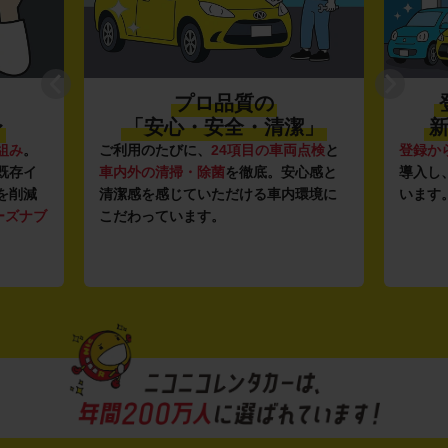
プロ品質の
〜
「安心・安全・清潔」
新
組み
。
ご利用のたびに、
24項目の車両点検
と
登録か
既存イ
車内外の清掃・除菌
を徹底。安心感と
導入し
を削減
清潔感を感じていただける車内環境に
います
ーズナブ
こだわっています。