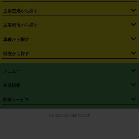
・
福島県
・
東京都
・
神奈川県
・
埼玉県
・
千葉県
・
茨城県
・
札幌駅
・
仙台駅
・
新宿駅
・
池袋駅
・
渋谷駅
・
東京駅
主要空港から探す
・
栃木県
・
群馬県
・
山梨県
・
愛知県
・
静岡県
・
岐阜県
・
横浜駅
・
川崎駅
・
大宮駅
・
西船橋駅
・
柏駅
・
名古屋駅
・
新千歳空港
・
仙台空港
主要都市から探す
・
長野県
・
新潟県
・
富山県
・
石川県
・
福井県
・
大阪府
・
大阪駅
・
難波駅
・
三宮駅
・
京都駅
・
広島駅
・
博多駅
・
成田空港
・
羽田空港
・
兵庫県
・
京都府
・
滋賀県
・
和歌山県
・
奈良県
・
三重県
・
札幌市
・
仙台市
車種から探す
・
熊本駅
・
那覇空港駅
・
中部国際空港セントレア
・
関西国際空港
・
鳥取県
・
島根県
・
岡山県
・
広島県
・
山口県
・
徳島県
・
千葉市
・
さいたま市
・
軽自動車
・
コンパクトカー
・
ステーションワゴン・セダン
特徴から探す
・
大阪国際空港（伊丹空港）
・
神戸空港
・
香川県
・
愛媛県
・
高知県
・
福岡県
・
佐賀県
・
長崎県
・
横浜市
・
川崎市
・
ミニバン・ワンボックス
・
高級ミニバン・ワンボックス
・
SUV
・
岡山空港
・
徳島空港
・
ハイブリッド
・
宅配レンタカー
・
ETCカードレンタル
・
熊本県
・
大分県
・
宮崎県
・
鹿児島県
・
沖縄県
・
相模原市
・
新潟市
メニュー
・
軽トラック・商用バン
・
福岡空港
・
鹿児島空港
・
長期レンタル
・
深夜時間帯レンタル
・
免責補償プラス
・
静岡市
・
浜松市
・
・
トラック・バン
トップページ
・
はじめての方へ
・
ご利用案内
(タウンエースバン、ライトエースバン等)
企業情報
・
那覇空港
・
パーフェクト補償
・
スタッドレスタイヤ
・
直前予約
・
名古屋市
・
京都市
・
・
トラック・バン
ベストレート保証
・
予約から返却まで
・
・
店舗オリジナル
利用シーン別ガイ
(ハイエースバン・キャラバン等)
・
・
ニコパス(アプリ)
会社概要
・
ニュース
・
国際運転免許証
・
フランチャイズ募集
・
営業時間外返却サービス
・
個人情報保護
関連サービス
・
大阪市
・
堺市
ド
・
・
レッカー搬送サービス
カスタマーハラスメントに対する基本方針
・
神戸市
・
岡山市
・
・
車種・料金
カーリースなら「定額ニコノリパック」
・
店舗を探す
・
キャンペーン
© NICONICO RENT A CAR
・
特定商取引法に基づく表記
・
旅行業約款
・
広島市
・
北九州市
・
・
会員特典
超短期カーリースの「ニコリース」
・
選ばれる理由
・
安心・安全への取
り組み
・
福岡市
・
熊本市