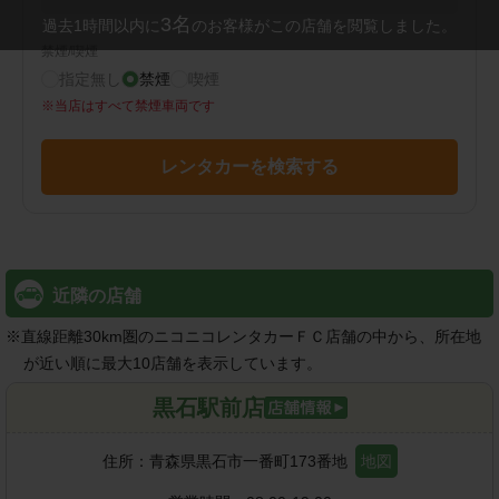
3
名
過去1時間以内に
のお客様がこの店舗を閲覧しました。
禁煙/喫煙
指定無し
禁煙
喫煙
※
当店はすべて禁煙車両です
レンタカーを検索する
近隣の店舗
※
直線距離30km圏のニコニコレンタカーＦＣ店舗の中から、所在地
が近い順に最大10店舗を表示しています。
黒石駅前店
住所：
青森県黒石市一番町173番地
地図