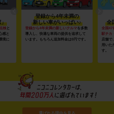
登録から4年未満の
潔」
新しい車がいっぱい♪
全
点検
と
登録から4年未満の新しいクルマ
を多数
全国47
心感と
導入し、快適な車両の提供を追求して
駅チカ
環境に
います。もちろん追加料金は0円です。
店舗で
用いた
す。
選ばれる理由を見る