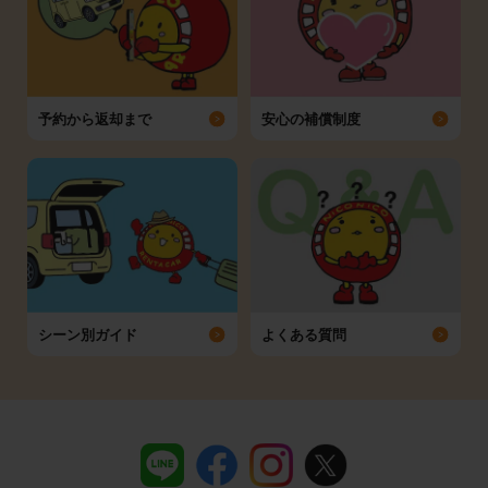
予約から返却まで
安心の補償制度
シーン別ガイド
よくある質問