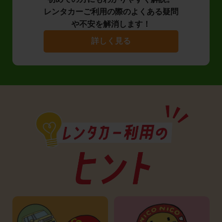
レンタカーご利用の際のよくある疑問
や不安を解消します！
詳しく見る