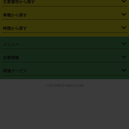
主要都市から探す
・
長野県
・
新潟県
・
富山県
・
石川県
・
福井県
・
大阪府
・
大阪駅
・
難波駅
・
三宮駅
・
京都駅
・
広島駅
・
博多駅
・
成田空港
・
羽田空港
・
兵庫県
・
京都府
・
滋賀県
・
和歌山県
・
奈良県
・
三重県
・
札幌市
・
仙台市
車種から探す
・
熊本駅
・
那覇空港駅
・
中部国際空港セントレア
・
関西国際空港
・
鳥取県
・
島根県
・
岡山県
・
広島県
・
山口県
・
徳島県
・
千葉市
・
さいたま市
・
軽自動車
・
コンパクトカー
・
ステーションワゴン・セダン
特徴から探す
・
大阪国際空港（伊丹空港）
・
神戸空港
・
香川県
・
愛媛県
・
高知県
・
福岡県
・
佐賀県
・
長崎県
・
横浜市
・
川崎市
・
ミニバン・ワンボックス
・
高級ミニバン・ワンボックス
・
SUV
・
岡山空港
・
徳島空港
・
ハイブリッド
・
宅配レンタカー
・
ETCカードレンタル
・
熊本県
・
大分県
・
宮崎県
・
鹿児島県
・
沖縄県
・
相模原市
・
新潟市
メニュー
・
軽トラック・商用バン
・
福岡空港
・
鹿児島空港
・
長期レンタル
・
深夜時間帯レンタル
・
免責補償プラス
・
静岡市
・
浜松市
・
・
トラック・バン
トップページ
・
はじめての方へ
・
ご利用案内
(タウンエースバン、ライトエースバン等)
企業情報
・
那覇空港
・
パーフェクト補償
・
スタッドレスタイヤ
・
直前予約
・
名古屋市
・
京都市
・
・
トラック・バン
ベストレート保証
・
予約から返却まで
・
・
店舗オリジナル
利用シーン別ガイ
(ハイエースバン・キャラバン等)
・
・
ニコパス(アプリ)
会社概要
・
ニュース
・
国際運転免許証
・
フランチャイズ募集
・
営業時間外返却サービス
・
個人情報保護
関連サービス
・
大阪市
・
堺市
ド
・
・
レッカー搬送サービス
カスタマーハラスメントに対する基本方針
・
神戸市
・
岡山市
・
・
車種・料金
カーリースなら「定額ニコノリパック」
・
店舗を探す
・
キャンペーン
© NICONICO RENT A CAR
・
特定商取引法に基づく表記
・
旅行業約款
・
広島市
・
北九州市
・
・
会員特典
超短期カーリースの「ニコリース」
・
選ばれる理由
・
安心・安全への取
り組み
・
福岡市
・
熊本市
・
清潔・快適な車内
・
徹底した車両点検
・
新しいクルマ
空間
・
お客様の声
・
お客様大賞
・
よくある質問