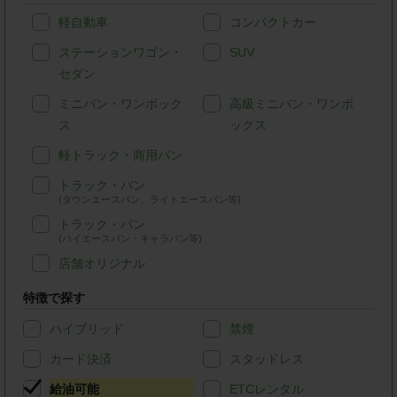
軽自動車
コンパクトカー
ステーションワゴン・
SUV
セダン
ミニバン・ワンボック
高級ミニバン・ワンボ
ス
ックス
軽トラック・商用バン
トラック・バン
(タウンエースバン、ライトエースバン等)
トラック・バン
(ハイエースバン・キャラバン等)
店舗オリジナル
特徴で探す
ハイブリッド
禁煙
カード決済
スタッドレス
給油可能
ETCレンタル