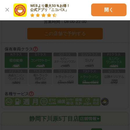
WEBより最大30％お得！

開く
公式アプリ「ニコパス」
住所：
静岡市駿河区中田本町16-19
地図
営業時間：
08:00-22:00
この店舗で予約する
保有車両クラス
各種サービス
静岡下川原5丁目店