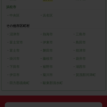
浜松市
・
中央区
・
浜名区
その他市区町村
・
沼津市
・
熱海市
・
三島市
・
富士宮市
・
伊東市
・
島田市
・
富士市
・
磐田市
・
焼津市
・
掛川市
・
藤枝市
・
袋井市
・
下田市
・
裾野市
・
湖西市
・
伊豆市
・
菊川市
・
賀茂郡河津町
・
田方郡函南町
・
駿東郡清水町