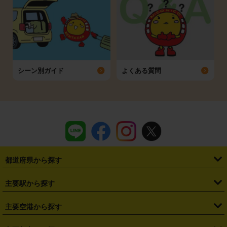
シーン別ガイド
よくある質問
都道府県から探す
・
北海道
・
青森県
・
岩手県
・
宮城県
・
秋田県
・
山形県
主要駅から探す
・
福島県
・
東京都
・
神奈川県
・
埼玉県
・
千葉県
・
茨城県
・
札幌駅
・
仙台駅
・
新宿駅
・
池袋駅
・
渋谷駅
・
東京駅
主要空港から探す
・
栃木県
・
群馬県
・
山梨県
・
愛知県
・
静岡県
・
岐阜県
・
横浜駅
・
川崎駅
・
大宮駅
・
西船橋駅
・
柏駅
・
名古屋駅
・
新千歳空港
・
仙台空港