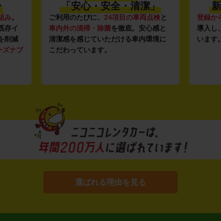
〜
「安心・安全・清潔」
新
組み
。
ご利用のたびに、
24項目の車両点検
と
登録か
既存イ
車内外の清掃・除菌
を徹底。安心感と
導入し
を削減
清潔感を感じていただける車内環境に
います
ーズナブ
こだわっています。
選ばれる理由を見る