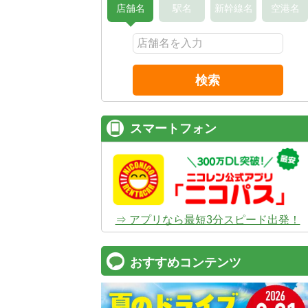
店舗名
駅名
新幹線名
空港名
検索
スマートフォン
⇒ アプリなら最短3分スピード出発！
おすすめコンテンツ