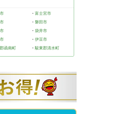
市
・
富士宮市
市
・
磐田市
市
・
袋井市
市
・
伊豆市
郡函南町
・
駿東郡清水町