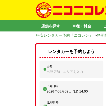
店舗を探す
車種・料金
格安レンタカー予約「ニコレン」
>
静岡
レンタカーを予約しよう
出発
出発店舗、エリアを入力
出発日時
2026年08月09日 (日)
14:00
返却日時