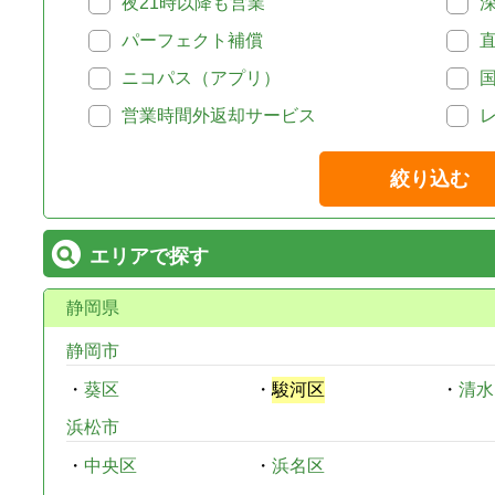
夜21時以降も営業
パーフェクト補償
ニコパス（アプリ）
営業時間外返却サービス
絞り込む
エリアで探す
静岡県
静岡市
・
葵区
・
駿河区
・
清水
浜松市
・
中央区
・
浜名区