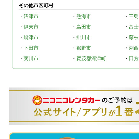
その他市区町村
・
沼津市
・
熱海市
・
三島
・
伊東市
・
島田市
・
富士
・
焼津市
・
掛川市
・
藤枝
・
下田市
・
裾野市
・
湖西
・
菊川市
・
賀茂郡河津町
・
田方