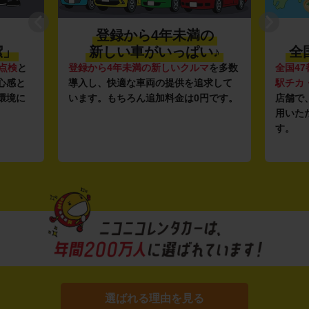
登録から4年未満の
潔」
新しい車がいっぱい♪
全
点検
と
登録から4年未満の新しいクルマ
を多数
全国47
心感と
導入し、快適な車両の提供を追求して
駅チカ
環境に
います。もちろん追加料金は0円です。
店舗で
用いた
す。
選ばれる理由を見る