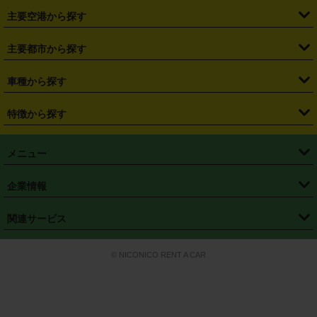
・
福島県
・
東京都
・
神奈川県
・
埼玉県
・
千葉県
・
茨城県
・
札幌駅
・
仙台駅
・
新宿駅
・
池袋駅
・
渋谷駅
・
東京駅
主要空港から探す
・
栃木県
・
群馬県
・
山梨県
・
愛知県
・
静岡県
・
岐阜県
・
横浜駅
・
川崎駅
・
大宮駅
・
西船橋駅
・
柏駅
・
名古屋駅
・
新千歳空港
・
仙台空港
主要都市から探す
・
長野県
・
新潟県
・
富山県
・
石川県
・
福井県
・
大阪府
・
大阪駅
・
難波駅
・
三宮駅
・
京都駅
・
広島駅
・
博多駅
・
成田空港
・
羽田空港
・
兵庫県
・
京都府
・
滋賀県
・
和歌山県
・
奈良県
・
三重県
・
札幌市
・
仙台市
車種から探す
・
熊本駅
・
那覇空港駅
・
中部国際空港セントレア
・
関西国際空港
・
鳥取県
・
島根県
・
岡山県
・
広島県
・
山口県
・
徳島県
・
千葉市
・
さいたま市
・
軽自動車
・
コンパクトカー
・
ステーションワゴン・セダン
特徴から探す
・
大阪国際空港（伊丹空港）
・
神戸空港
・
香川県
・
愛媛県
・
高知県
・
福岡県
・
佐賀県
・
長崎県
・
横浜市
・
川崎市
・
ミニバン・ワンボックス
・
高級ミニバン・ワンボックス
・
SUV
・
岡山空港
・
徳島空港
・
ハイブリッド
・
宅配レンタカー
・
ETCカードレンタル
・
熊本県
・
大分県
・
宮崎県
・
鹿児島県
・
沖縄県
・
相模原市
・
新潟市
メニュー
・
軽トラック・商用バン
・
福岡空港
・
鹿児島空港
・
長期レンタル
・
深夜時間帯レンタル
・
免責補償プラス
・
静岡市
・
浜松市
・
・
トラック・バン
トップページ
・
はじめての方へ
・
ご利用案内
(タウンエースバン、ライトエースバン等)
企業情報
・
那覇空港
・
パーフェクト補償
・
スタッドレスタイヤ
・
直前予約
・
名古屋市
・
京都市
・
・
トラック・バン
ベストレート保証
・
予約から返却まで
・
・
店舗オリジナル
利用シーン別ガイ
(ハイエースバン・キャラバン等)
・
・
ニコパス(アプリ)
会社概要
・
ニュース
・
国際運転免許証
・
フランチャイズ募集
・
営業時間外返却サービス
・
個人情報保護
関連サービス
・
大阪市
・
堺市
ド
・
・
レッカー搬送サービス
カスタマーハラスメントに対する基本方針
・
神戸市
・
岡山市
・
・
車種・料金
カーリースなら「定額ニコノリパック」
・
店舗を探す
・
キャンペーン
© NICONICO RENT A CAR
・
特定商取引法に基づく表記
・
旅行業約款
・
広島市
・
北九州市
・
・
会員特典
超短期カーリースの「ニコリース」
・
選ばれる理由
・
安心・安全への取
り組み
・
福岡市
・
熊本市
・
清潔・快適な車内
・
徹底した車両点検
・
新しいクルマ