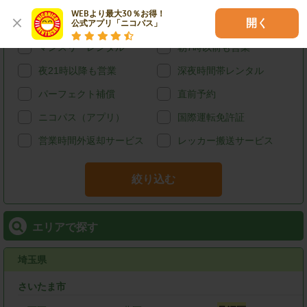
給油可能
ETCレンタル
WEBより最大30％お得！

開く
公式アプリ「ニコパス」
宅配レンタカー
ウィークリーレンタル
マンスリーレンタル
朝7時以前も営業
夜21時以降も営業
深夜時間帯レンタル
パーフェクト補償
直前予約
ニコパス（アプリ）
国際運転免許証
営業時間外返却サービス
レッカー搬送サービス
絞り込む
エリアで探す
埼玉県
さいたま市