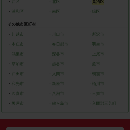
・
西区
・
北区
・
見沼区
・
浦和区
・
南区
・
緑区
その他市区町村
・
川越市
・
川口市
・
所沢市
・
本庄市
・
春日部市
・
羽生市
・
鴻巣市
・
深谷市
・
上尾市
・
草加市
・
越谷市
・
蕨市
・
戸田市
・
入間市
・
朝霞市
・
和光市
・
新座市
・
桶川市
・
久喜市
・
八潮市
・
三郷市
・
坂戸市
・
鶴ヶ島市
・
入間郡三芳町