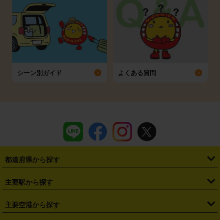
シーン別ガイド
よくある質問
都道府県から探す
・
北海道
・
青森県
・
岩手県
・
宮城県
・
秋田県
・
山形県
主要駅から探す
・
福島県
・
東京都
・
神奈川県
・
埼玉県
・
千葉県
・
茨城県
・
札幌駅
・
仙台駅
・
新宿駅
・
池袋駅
・
渋谷駅
・
東京駅
主要空港から探す
・
栃木県
・
群馬県
・
山梨県
・
愛知県
・
静岡県
・
岐阜県
・
横浜駅
・
川崎駅
・
大宮駅
・
西船橋駅
・
柏駅
・
名古屋駅