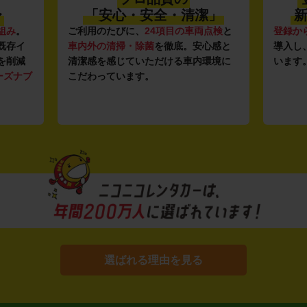
〜
「安心・安全・清潔」
新
組み
。
ご利用のたびに、
24項目の車両点検
と
登録か
既存イ
車内外の清掃・除菌
を徹底。安心感と
導入し
を削減
清潔感を感じていただける車内環境に
います
ーズナブ
こだわっています。
選ばれる理由を見る