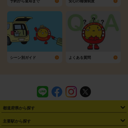
予約から返却まで
安心の補償制度
シーン別ガイド
よくある質問
都道府県から探す
・
北海道
・
青森県
・
岩手県
・
宮城県
・
秋田県
・
山形県
主要駅から探す