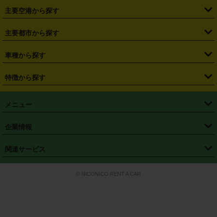
・
福島県
・
東京都
・
神奈川県
・
埼玉県
・
千葉県
・
茨城県
・
札幌駅
・
仙台駅
・
新宿駅
・
池袋駅
・
渋谷駅
・
東京駅
主要空港から探す
・
栃木県
・
群馬県
・
山梨県
・
愛知県
・
静岡県
・
岐阜県
・
横浜駅
・
川崎駅
・
大宮駅
・
西船橋駅
・
柏駅
・
名古屋駅
・
新千歳空港
・
仙台空港
主要都市から探す
・
長野県
・
新潟県
・
富山県
・
石川県
・
福井県
・
大阪府
・
大阪駅
・
難波駅
・
三宮駅
・
京都駅
・
広島駅
・
博多駅
・
成田空港
・
羽田空港
・
兵庫県
・
京都府
・
滋賀県
・
和歌山県
・
奈良県
・
三重県
・
札幌市
・
仙台市
車種から探す
・
熊本駅
・
那覇空港駅
・
中部国際空港セントレア
・
関西国際空港
・
鳥取県
・
島根県
・
岡山県
・
広島県
・
山口県
・
徳島県
・
千葉市
・
さいたま市
・
軽自動車
・
コンパクトカー
・
ステーションワゴン・セダン
特徴から探す
・
大阪国際空港（伊丹空港）
・
神戸空港
・
香川県
・
愛媛県
・
高知県
・
福岡県
・
佐賀県
・
長崎県
・
横浜市
・
川崎市
・
ミニバン・ワンボックス
・
高級ミニバン・ワンボックス
・
SUV
・
岡山空港
・
徳島空港
・
ハイブリッド
・
宅配レンタカー
・
ETCカードレンタル
・
熊本県
・
大分県
・
宮崎県
・
鹿児島県
・
沖縄県
・
相模原市
・
新潟市
メニュー
・
軽トラック・商用バン
・
福岡空港
・
鹿児島空港
・
長期レンタル
・
深夜時間帯レンタル
・
免責補償プラス
・
静岡市
・
浜松市
・
・
トラック・バン
トップページ
・
はじめての方へ
・
ご利用案内
(タウンエースバン、ライトエースバン等)
企業情報
・
那覇空港
・
パーフェクト補償
・
スタッドレスタイヤ
・
直前予約
・
名古屋市
・
京都市
・
・
トラック・バン
ベストレート保証
・
予約から返却まで
・
・
店舗オリジナル
利用シーン別ガイ
(ハイエースバン・キャラバン等)
・
・
ニコパス(アプリ)
会社概要
・
ニュース
・
国際運転免許証
・
フランチャイズ募集
・
営業時間外返却サービス
・
個人情報保護
関連サービス
・
大阪市
・
堺市
ド
・
・
レッカー搬送サービス
カスタマーハラスメントに対する基本方針
・
神戸市
・
岡山市
・
・
車種・料金
カーリースなら「定額ニコノリパック」
・
店舗を探す
・
キャンペーン
© NICONICO RENT A CAR
・
特定商取引法に基づく表記
・
旅行業約款
・
広島市
・
北九州市
・
・
会員特典
超短期カーリースの「ニコリース」
・
選ばれる理由
・
安心・安全への取
り組み
・
福岡市
・
熊本市
・
清潔・快適な車内
・
徹底した車両点検
・
新しいクルマ