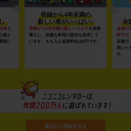
登録から4年未満の
潔」
新しい車がいっぱい♪
全
点検
と
登録から4年未満の新しいクルマ
を多数
全国47
心感と
導入し、快適な車両の提供を追求して
駅チカ
環境に
います。もちろん追加料金は0円です。
店舗で
用いた
す。
選ばれる理由を見る