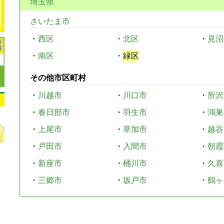
埼玉県
さいたま市
・
西区
・
北区
・
見沼
・
南区
・
緑区
その他市区町村
・
川越市
・
川口市
・
所沢
・
春日部市
・
羽生市
・
鴻巣
・
上尾市
・
草加市
・
越谷
・
戸田市
・
入間市
・
朝霞
・
新座市
・
桶川市
・
久喜
・
三郷市
・
坂戸市
・
鶴ヶ