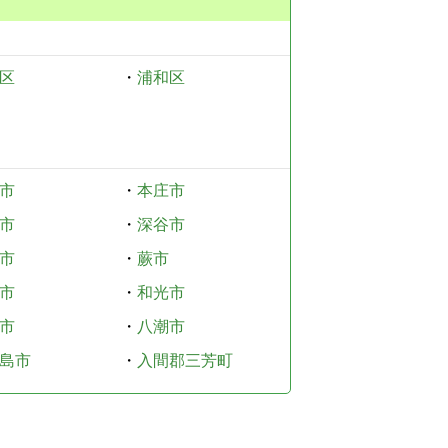
区
・
浦和区
市
・
本庄市
市
・
深谷市
市
・
蕨市
市
・
和光市
市
・
八潮市
島市
・
入間郡三芳町