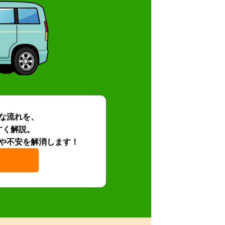
な流れを、
すく解説。
や不安を解消します！