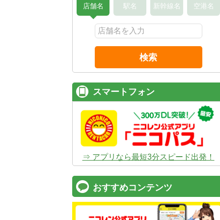
店舗名
駅名
新幹線名
空港名
検索
スマートフォン
⇒ アプリなら最短3分スピード出発！
おすすめコンテンツ