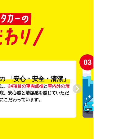
03
の
「安心・安全・清潔」
に、
24項目の車両点検
と
車内外の清
底。安心感と清潔感を感じていただ
にこだわっています。