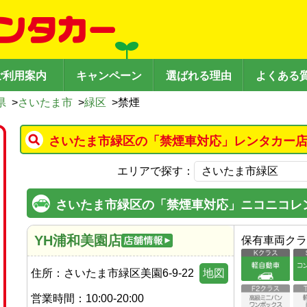
ご利用案内
キャンペーン
選ばれる理由
よくある
県
>
さいたま市
>
緑区
>
禁煙
さいたま市緑区の「禁煙車対応」レンタカー店
エリアで探す：
さいたま市緑区の「禁煙車対応」ニコニコレ
YH浦和美園店
保有車両クラ
住所：
さいたま市緑区美園6-9-22
地図
営業時間：
10:00-20:00