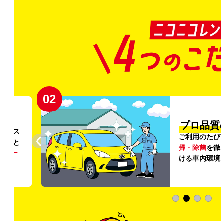
02
円〜
プロ品質
リンス
ご利用のたび
ること
掃・除菌
を徹
う
リー
ける車内環境