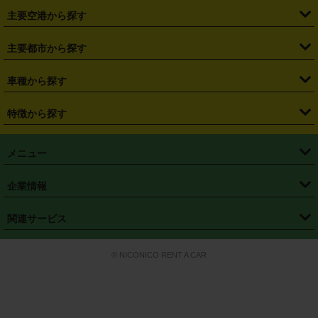
・
札幌駅
・
仙台駅
・
新宿駅
・
池袋駅
・
渋谷駅
・
東京駅
主要空港から探す
・
栃木県
・
群馬県
・
山梨県
・
愛知県
・
静岡県
・
岐阜県
・
横浜駅
・
川崎駅
・
大宮駅
・
西船橋駅
・
柏駅
・
名古屋駅
・
新千歳空港
・
仙台空港
主要都市から探す
・
長野県
・
新潟県
・
富山県
・
石川県
・
福井県
・
大阪府
・
大阪駅
・
難波駅
・
三宮駅
・
京都駅
・
広島駅
・
博多駅
・
成田空港
・
羽田空港
・
兵庫県
・
京都府
・
滋賀県
・
和歌山県
・
奈良県
・
三重県
・
札幌市
・
仙台市
車種から探す
・
熊本駅
・
那覇空港駅
・
中部国際空港セントレア
・
関西国際空港
・
鳥取県
・
島根県
・
岡山県
・
広島県
・
山口県
・
徳島県
・
千葉市
・
さいたま市
・
軽自動車
・
コンパクトカー
・
ステーションワゴン・セダン
特徴から探す
・
大阪国際空港（伊丹空港）
・
神戸空港
・
香川県
・
愛媛県
・
高知県
・
福岡県
・
佐賀県
・
長崎県
・
横浜市
・
川崎市
・
ミニバン・ワンボックス
・
高級ミニバン・ワンボックス
・
SUV
・
岡山空港
・
徳島空港
・
ハイブリッド
・
宅配レンタカー
・
ETCカードレンタル
・
熊本県
・
大分県
・
宮崎県
・
鹿児島県
・
沖縄県
・
相模原市
・
新潟市
メニュー
・
軽トラック・商用バン
・
福岡空港
・
鹿児島空港
・
長期レンタル
・
深夜時間帯レンタル
・
免責補償プラス
・
静岡市
・
浜松市
・
・
トラック・バン
トップページ
・
はじめての方へ
・
ご利用案内
(タウンエースバン、ライトエースバン等)
企業情報
・
那覇空港
・
パーフェクト補償
・
スタッドレスタイヤ
・
直前予約
・
名古屋市
・
京都市
・
・
トラック・バン
ベストレート保証
・
予約から返却まで
・
・
店舗オリジナル
利用シーン別ガイ
(ハイエースバン・キャラバン等)
・
・
ニコパス(アプリ)
会社概要
・
ニュース
・
国際運転免許証
・
フランチャイズ募集
・
営業時間外返却サービス
・
個人情報保護
関連サービス
・
大阪市
・
堺市
ド
・
・
レッカー搬送サービス
カスタマーハラスメントに対する基本方針
・
神戸市
・
岡山市
・
・
車種・料金
カーリースなら「定額ニコノリパック」
・
店舗を探す
・
キャンペーン
© NICONICO RENT A CAR
・
特定商取引法に基づく表記
・
旅行業約款
・
広島市
・
北九州市
・
・
会員特典
超短期カーリースの「ニコリース」
・
選ばれる理由
・
安心・安全への取
り組み
・
福岡市
・
熊本市
・
清潔・快適な車内
・
徹底した車両点検
・
新しいクルマ