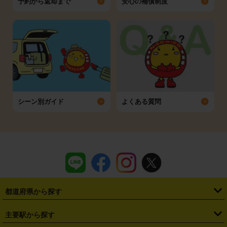
予約から返却まで
安心の補償制度
シーン別ガイド
よくある質問
都道府県から探す
・
北海道
・
青森県
・
岩手県
・
宮城県
・
秋田県
・
山形県
主要駅から探す
・
福島県
・
東京都
・
神奈川県
・
埼玉県
・
千葉県
・
茨城県