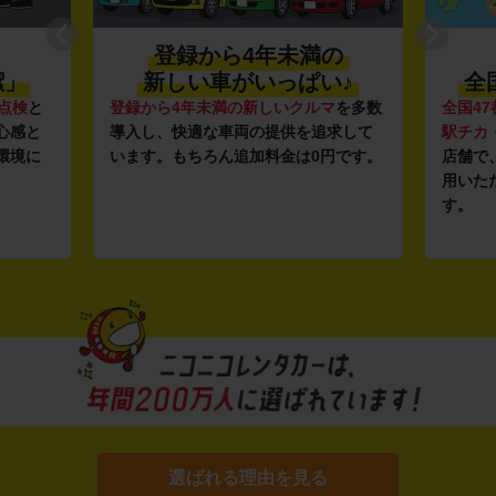
登録から4年未満の
潔」
新しい車がいっぱい♪
全
点検
と
登録から4年未満の新しいクルマ
を多数
全国47
心感と
導入し、快適な車両の提供を追求して
駅チカ
環境に
います。もちろん追加料金は0円です。
店舗で
用いた
す。
選ばれる理由を見る