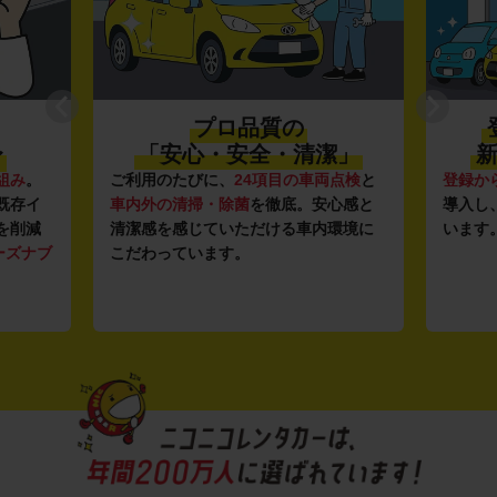
プロ品質の
〜
「安心・安全・清潔」
新
組み
。
ご利用のたびに、
24項目の車両点検
と
登録か
既存イ
車内外の清掃・除菌
を徹底。安心感と
導入し
を削減
清潔感を感じていただける車内環境に
います
ーズナブ
こだわっています。