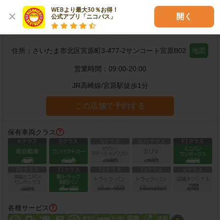
WEBより最大30％お得！

開く
公式アプリ「ニコパス」
宮原駅西口店
住所：
さいたま市北区宮原町3-477-2サンコート宮原B02
地図
営業時間：
09:00-20:00
JR高崎線
/
宮原駅
徒歩
1
分
この店舗で予約する
保有車両クラス
各種サービス