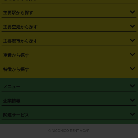
・
北海道
・
青森県
・
岩手県
・
宮城県
・
秋田県
・
山形県
主要駅から探す
・
福島県
・
東京都
・
神奈川県
・
埼玉県
・
千葉県
・
茨城県
・
札幌駅
・
仙台駅
・
新宿駅
・
池袋駅
・
渋谷駅
・
東京駅
主要空港から探す
・
栃木県
・
群馬県
・
山梨県
・
愛知県
・
静岡県
・
岐阜県
・
横浜駅
・
川崎駅
・
大宮駅
・
西船橋駅
・
柏駅
・
名古屋駅
・
新千歳空港
・
仙台空港
主要都市から探す
・
長野県
・
新潟県
・
富山県
・
石川県
・
福井県
・
大阪府
・
大阪駅
・
難波駅
・
三宮駅
・
京都駅
・
広島駅
・
博多駅
・
成田空港
・
羽田空港
・
兵庫県
・
京都府
・
滋賀県
・
和歌山県
・
奈良県
・
三重県
・
札幌市
・
仙台市
車種から探す
・
熊本駅
・
那覇空港駅
・
中部国際空港セントレア
・
関西国際空港
・
鳥取県
・
島根県
・
岡山県
・
広島県
・
山口県
・
徳島県
・
千葉市
・
さいたま市
・
軽自動車
・
コンパクトカー
・
ステーションワゴン・セダン
特徴から探す
・
大阪国際空港（伊丹空港）
・
神戸空港
・
香川県
・
愛媛県
・
高知県
・
福岡県
・
佐賀県
・
長崎県
・
横浜市
・
川崎市
・
ミニバン・ワンボックス
・
高級ミニバン・ワンボックス
・
SUV
・
岡山空港
・
徳島空港
・
ハイブリッド
・
宅配レンタカー
・
ETCカードレンタル
・
熊本県
・
大分県
・
宮崎県
・
鹿児島県
・
沖縄県
・
相模原市
・
新潟市
メニュー
・
軽トラック・商用バン
・
福岡空港
・
鹿児島空港
・
長期レンタル
・
深夜時間帯レンタル
・
免責補償プラス
・
静岡市
・
浜松市
・
・
トラック・バン
トップページ
・
はじめての方へ
・
ご利用案内
(タウンエースバン、ライトエースバン等)
企業情報
・
那覇空港
・
パーフェクト補償
・
スタッドレスタイヤ
・
直前予約
・
名古屋市
・
京都市
・
・
トラック・バン
ベストレート保証
・
予約から返却まで
・
・
店舗オリジナル
利用シーン別ガイ
(ハイエースバン・キャラバン等)
・
・
ニコパス(アプリ)
会社概要
・
ニュース
・
国際運転免許証
・
フランチャイズ募集
・
営業時間外返却サービス
・
個人情報保護
関連サービス
・
大阪市
・
堺市
ド
・
・
レッカー搬送サービス
カスタマーハラスメントに対する基本方針
・
神戸市
・
岡山市
・
・
車種・料金
カーリースなら「定額ニコノリパック」
・
店舗を探す
・
キャンペーン
© NICONICO RENT A CAR
・
特定商取引法に基づく表記
・
旅行業約款
・
広島市
・
北九州市
・
・
会員特典
超短期カーリースの「ニコリース」
・
選ばれる理由
・
安心・安全への取