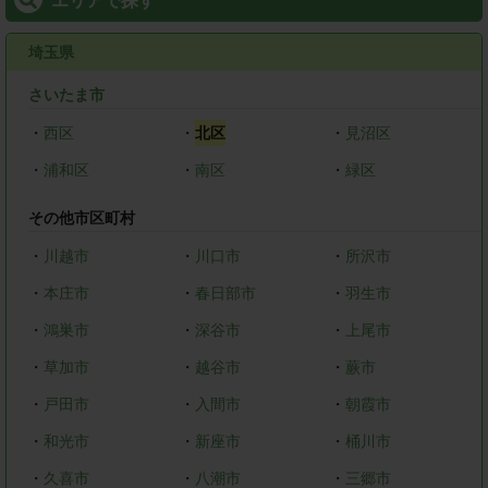
エリアで探す
埼玉県
さいたま市
・
西区
・
北区
・
見沼区
・
浦和区
・
南区
・
緑区
その他市区町村
・
川越市
・
川口市
・
所沢市
・
本庄市
・
春日部市
・
羽生市
・
鴻巣市
・
深谷市
・
上尾市
・
草加市
・
越谷市
・
蕨市
・
戸田市
・
入間市
・
朝霞市
・
和光市
・
新座市
・
桶川市
・
久喜市
・
八潮市
・
三郷市