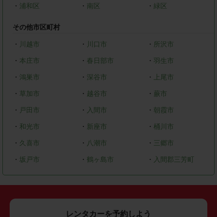
・
浦和区
・
南区
・
緑区
その他市区町村
・
川越市
・
川口市
・
所沢市
・
本庄市
・
春日部市
・
羽生市
・
鴻巣市
・
深谷市
・
上尾市
・
草加市
・
越谷市
・
蕨市
・
戸田市
・
入間市
・
朝霞市
・
和光市
・
新座市
・
桶川市
・
久喜市
・
八潮市
・
三郷市
・
坂戸市
・
鶴ヶ島市
・
入間郡三芳町
レンタカーを予約しよう