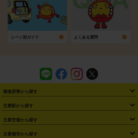
シーン別ガイド
よくある質問
都道府県から探す
・
北海道
・
青森県
・
岩手県
・
宮城県
・
秋田県
・
山形県
主要駅から探す
・
福島県
・
東京都
・
神奈川県
・
埼玉県
・
千葉県
・
茨城県
・
札幌駅
・
仙台駅
・
新宿駅
・
池袋駅
・
渋谷駅
・
東京駅
主要空港から探す
・
栃木県
・
群馬県
・
山梨県
・
愛知県
・
静岡県
・
岐阜県
・
横浜駅
・
川崎駅
・
大宮駅
・
西船橋駅
・
柏駅
・
名古屋駅
・
新千歳空港
・
仙台空港
主要都市から探す
・
長野県
・
新潟県
・
富山県
・
石川県
・
福井県
・
大阪府
・
大阪駅
・
難波駅
・
三宮駅
・
京都駅
・
広島駅
・
博多駅