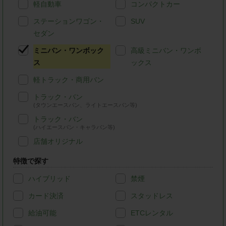
軽自動車
コンパクトカー
ステーションワゴン・
SUV
セダン
ミニバン・ワンボック
高級ミニバン・ワンボ
ス
ックス
軽トラック・商用バン
トラック・バン
(タウンエースバン、ライトエースバン等)
トラック・バン
(ハイエースバン・キャラバン等)
店舗オリジナル
特徴で探す
ハイブリッド
禁煙
カード決済
スタッドレス
給油可能
ETCレンタル