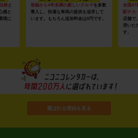
点検
と
登録から4年未満の新しいクルマ
を多数
全国47
心感と
導入し、快適な車両の提供を追求して
駅チカ
環境に
います。もちろん追加料金は0円です。
店舗で
用いた
す。
選ばれる理由を見る