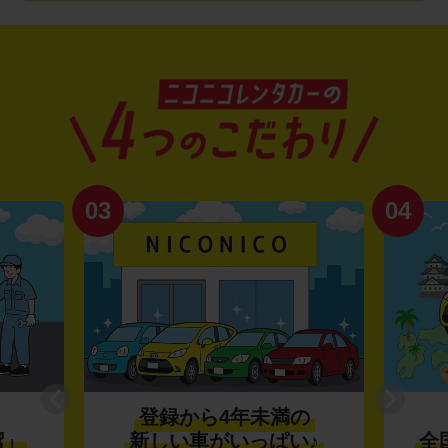
03
04
登録から4年未満の
潔」
新しい車がいっぱい♪
全