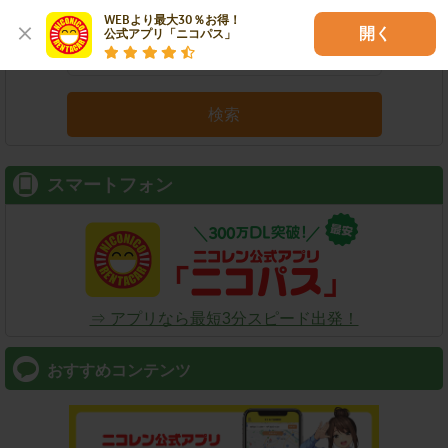
店舗名
駅名
新幹線名
空港名
WEBより最大30％お得！

開く
公式アプリ「ニコパス」
検索
スマートフォン
⇒ アプリなら最短3分スピード出発！
おすすめコンテンツ