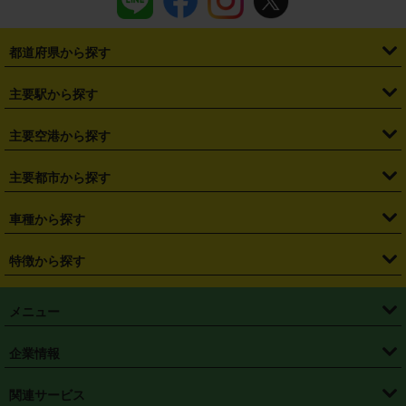
都道府県から探す
・
北海道
・
青森県
・
岩手県
・
宮城県
・
秋田県
・
山形県
主要駅から探す
・
福島県
・
東京都
・
神奈川県
・
埼玉県
・
千葉県
・
茨城県
・
札幌駅
・
仙台駅
・
新宿駅
・
池袋駅
・
渋谷駅
・
東京駅
主要空港から探す
・
栃木県
・
群馬県
・
山梨県
・
愛知県
・
静岡県
・
岐阜県
・
横浜駅
・
川崎駅
・
大宮駅
・
西船橋駅
・
柏駅
・
名古屋駅
・
新千歳空港
・
仙台空港
主要都市から探す
・
長野県
・
新潟県
・
富山県
・
石川県
・
福井県
・
大阪府
・
大阪駅
・
難波駅
・
三宮駅
・
京都駅
・
広島駅
・
博多駅
・
成田空港
・
羽田空港
・
兵庫県
・
京都府
・
滋賀県
・
和歌山県
・
奈良県
・
三重県
・
札幌市
・
仙台市
車種から探す
・
熊本駅
・
那覇空港駅
・
中部国際空港セントレア
・
関西国際空港
・
鳥取県
・
島根県
・
岡山県
・
広島県
・
山口県
・
徳島県
・
千葉市
・
さいたま市
・
軽自動車
・
コンパクトカー
・
ステーションワゴン・セダン
特徴から探す
・
大阪国際空港（伊丹空港）
・
神戸空港
・
香川県
・
愛媛県
・
高知県
・
福岡県
・
佐賀県
・
長崎県
・
横浜市
・
川崎市
・
ミニバン・ワンボックス
・
高級ミニバン・ワンボックス
・
SUV
・
岡山空港
・
徳島空港
・
ハイブリッド
・
宅配レンタカー
・
ETCカードレンタル
・
熊本県
・
大分県
・
宮崎県
・
鹿児島県
・
沖縄県
・
相模原市
・
新潟市
メニュー
・
軽トラック・商用バン
・
福岡空港
・
鹿児島空港
・
長期レンタル
・
深夜時間帯レンタル
・
免責補償プラス
・
静岡市
・
浜松市
・
・
トラック・バン
トップページ
・
はじめての方へ
・
ご利用案内
(タウンエースバン、ライトエースバン等)
企業情報
・
那覇空港
・
パーフェクト補償
・
スタッドレスタイヤ
・
直前予約
・
名古屋市
・
京都市
・
・
トラック・バン
ベストレート保証
・
予約から返却まで
・
・
店舗オリジナル
利用シーン別ガイ
(ハイエースバン・キャラバン等)
・
・
ニコパス(アプリ)
会社概要
・
ニュース
・
国際運転免許証
・
フランチャイズ募集
・
営業時間外返却サービス
・
個人情報保護
関連サービス
・
大阪市
・
堺市
ド