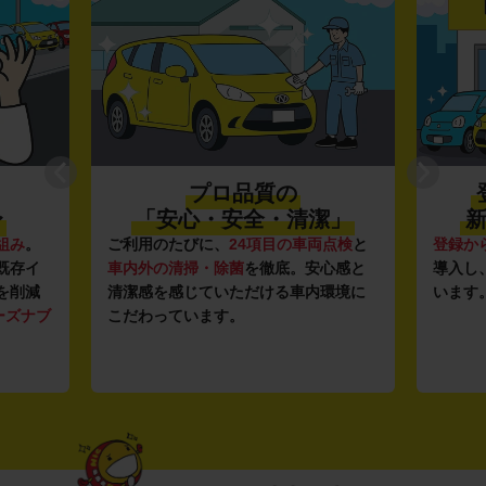
プロ品質の
〜
「安心・安全・清潔」
新
組み
。
ご利用のたびに、
24項目の車両点検
と
登録か
既存イ
車内外の清掃・除菌
を徹底。安心感と
導入し
を削減
清潔感を感じていただける車内環境に
います
ーズナブ
こだわっています。