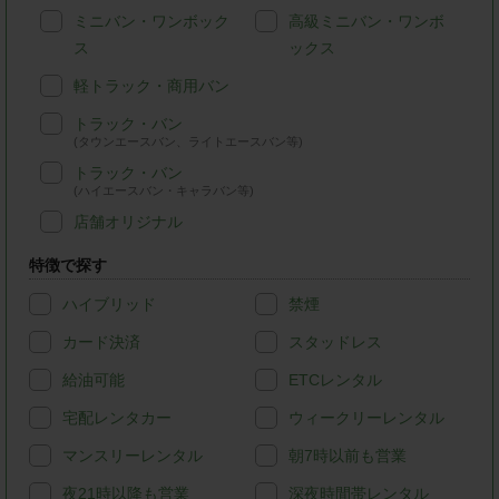
ミニバン・ワンボック
高級ミニバン・ワンボ
ス
ックス
軽トラック・商用バン
トラック・バン
(タウンエースバン、ライトエースバン等)
トラック・バン
(ハイエースバン・キャラバン等)
店舗オリジナル
特徴で探す
ハイブリッド
禁煙
カード決済
スタッドレス
給油可能
ETCレンタル
宅配レンタカー
ウィークリーレンタル
マンスリーレンタル
朝7時以前も営業
夜21時以降も営業
深夜時間帯レンタル