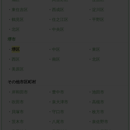
・
東住吉区
・
西成区
・
淀川区
・
鶴見区
・
住之江区
・
平野区
・
北区
・
中央区
堺市
・
堺区
・
中区
・
東区
・
西区
・
南区
・
北区
・
美原区
その他市区町村
・
岸和田市
・
豊中市
・
池田市
・
吹田市
・
泉大津市
・
高槻市
・
貝塚市
・
守口市
・
枚方市
・
茨木市
・
八尾市
・
泉佐野市