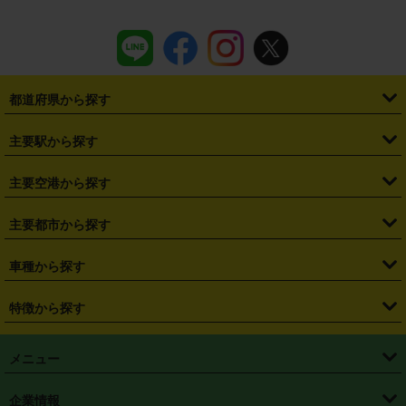
都道府県から探す
・
北海道
・
青森県
・
岩手県
・
宮城県
・
秋田県
・
山形県
主要駅から探す
・
福島県
・
東京都
・
神奈川県
・
埼玉県
・
千葉県
・
茨城県
・
札幌駅
・
仙台駅
・
新宿駅
・
池袋駅
・
渋谷駅
・
東京駅
主要空港から探す
・
栃木県
・
群馬県
・
山梨県
・
愛知県
・
静岡県
・
岐阜県
・
横浜駅
・
川崎駅
・
大宮駅
・
西船橋駅
・
柏駅
・
名古屋駅
・
新千歳空港
・
仙台空港
主要都市から探す
・
長野県
・
新潟県
・
富山県
・
石川県
・
福井県
・
大阪府
・
大阪駅
・
難波駅
・
三宮駅
・
京都駅
・
広島駅
・
博多駅
・
成田空港
・
羽田空港
・
兵庫県
・
京都府
・
滋賀県
・
和歌山県
・
奈良県
・
三重県
・
札幌市
・
仙台市
車種から探す
・
熊本駅
・
那覇空港駅
・
中部国際空港セントレア
・
関西国際空港
・
鳥取県
・
島根県
・
岡山県
・
広島県
・
山口県
・
徳島県
・
千葉市
・
さいたま市
・
軽自動車
・
コンパクトカー
・
ステーションワゴン・セダン
特徴から探す
・
大阪国際空港（伊丹空港）
・
神戸空港
・
香川県
・
愛媛県
・
高知県
・
福岡県
・
佐賀県
・
長崎県
・
横浜市
・
川崎市
・
ミニバン・ワンボックス
・
高級ミニバン・ワンボックス
・
SUV
・
岡山空港
・
徳島空港
・
ハイブリッド
・
宅配レンタカー
・
ETCカードレンタル
・
熊本県
・
大分県
・
宮崎県
・
鹿児島県
・
沖縄県
・
相模原市
・
新潟市
メニュー
・
軽トラック・商用バン
・
福岡空港
・
鹿児島空港
・
長期レンタル
・
深夜時間帯レンタル
・
免責補償プラス
・
静岡市
・
浜松市
・
・
トラック・バン
トップページ
・
はじめての方へ
・
ご利用案内
(タウンエースバン、ライトエースバン等)
企業情報
・
那覇空港
・
パーフェクト補償
・
スタッドレスタイヤ
・
直前予約