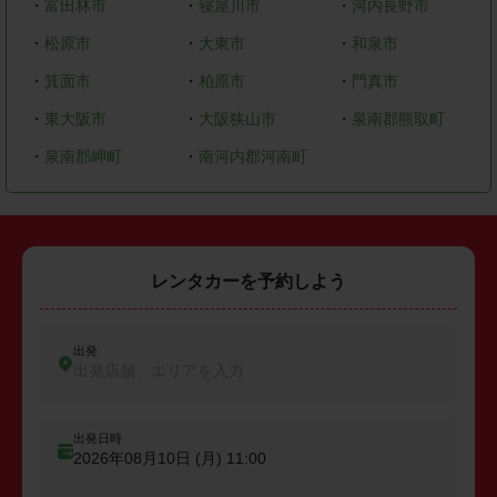
・
富田林市
・
寝屋川市
・
河内長野市
・
松原市
・
大東市
・
和泉市
・
箕面市
・
柏原市
・
門真市
・
東大阪市
・
大阪狭山市
・
泉南郡熊取町
・
泉南郡岬町
・
南河内郡河南町
レンタカーを予約しよう
出発
出発店舗、エリアを入力
出発日時
2026年08月10日 (月)
11:00