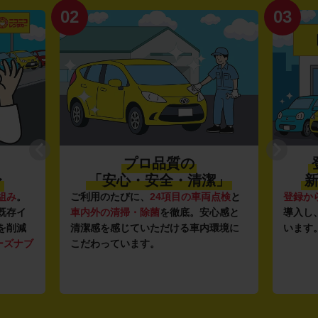
02
03
プロ品質の
〜
「安心・安全・清潔」
新
組み
。
ご利用のたびに、
24項目の車両点検
と
登録か
既存イ
車内外の清掃・除菌
を徹底。安心感と
導入し
を削減
清潔感を感じていただける車内環境に
います
ーズナブ
こだわっています。