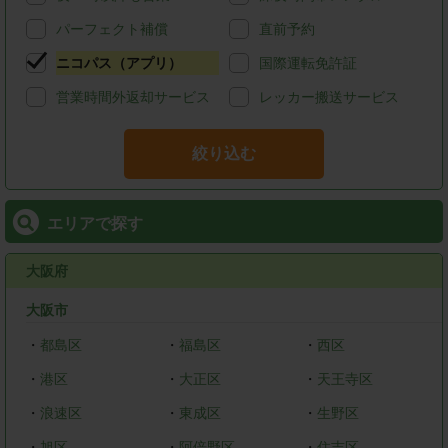
パーフェクト補償
直前予約
ニコパス（アプリ）
国際運転免許証
営業時間外返却サービス
レッカー搬送サービス
絞り込む
エリアで探す
大阪府
大阪市
・
都島区
・
福島区
・
西区
・
港区
・
大正区
・
天王寺区
・
浪速区
・
東成区
・
生野区
・
旭区
・
阿倍野区
・
住吉区