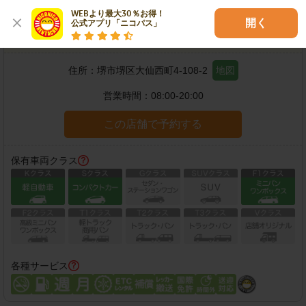
WEBより最大30％お得！

開く
公式アプリ「ニコパス」
堺大仙西町店
住所：
堺市堺区大仙西町4-108-2
地図
営業時間：
08:00-20:00
この店舗で予約する
保有車両クラス
各種サービス