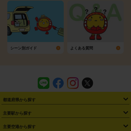
シーン別ガイド
よくある質問
都道府県から探す
・
北海道
・
青森県
・
岩手県
・
宮城県
・
秋田県
・
山形県
主要駅から探す
・
福島県
・
東京都
・
神奈川県
・
埼玉県
・
千葉県
・
茨城県
・
札幌駅
・
仙台駅
・
新宿駅
・
池袋駅
・
渋谷駅
・
東京駅
主要空港から探す
・
栃木県
・
群馬県
・
山梨県
・
愛知県
・
静岡県
・
岐阜県