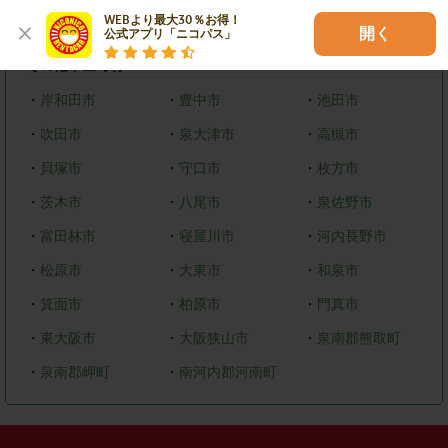
WEBより最大30％お得！

・
美原区
開く
公式アプリ「ニコパス」
その他市区町村
・
岸和田市
・
豊中市
・
池田市
・
吹田市
・
泉大津市
・
高槻市
・
貝塚市
・
守口市
・
枚方市
・
茨木市
・
八尾市
・
泉佐野市
・
富田林市
・
寝屋川市
・
河内長野市
・
松原市
・
大東市
・
和泉市
・
箕面市
・
柏原市
・
門真市
・
東大阪市
・
大阪狭山市
・
泉南郡熊取町
・
泉南郡岬町
・
南河内郡河南町