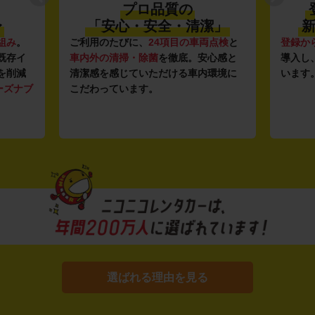
プロ品質の
〜
「安心・安全・清潔」
新
組み
。
ご利用のたびに、
24項目の車両点検
と
登録か
既存イ
車内外の清掃・除菌
を徹底。安心感と
導入し
を削減
清潔感を感じていただける車内環境に
います
ーズナブ
こだわっています。
選ばれる理由を見る