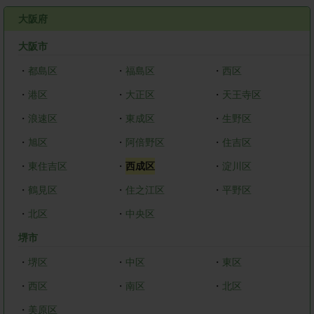
大阪府
大阪市
・
都島区
・
福島区
・
西区
・
港区
・
大正区
・
天王寺区
・
浪速区
・
東成区
・
生野区
・
旭区
・
阿倍野区
・
住吉区
・
東住吉区
・
西成区
・
淀川区
・
鶴見区
・
住之江区
・
平野区
・
北区
・
中央区
堺市
・
堺区
・
中区
・
東区
・
西区
・
南区
・
北区
・
美原区