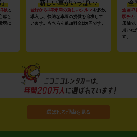
潔」
新しい車がいっぱい♪
全
点検
と
登録から4年未満の新しいクルマ
を多数
全国47
心感と
導入し、快適な車両の提供を追求して
駅チカ
環境に
います。もちろん追加料金は0円です。
店舗で
用いた
す。
選ばれる理由を見る