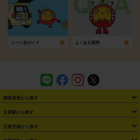
シーン別ガイド
よくある質問
都道府県から探す
・
北海道
・
青森県
・
岩手県
・
宮城県
・
秋田県
・
山形県
主要駅から探す
・
福島県
・
東京都
・
神奈川県
・
埼玉県
・
千葉県
・
茨城県
・
札幌駅
・
仙台駅
・
新宿駅
・
池袋駅
・
渋谷駅
・
東京駅
主要空港から探す
・
栃木県
・
群馬県
・
山梨県
・
愛知県
・
静岡県
・
岐阜県
・
横浜駅
・
川崎駅
・
大宮駅
・
西船橋駅
・
柏駅
・
名古屋駅
・
新千歳空港
・
仙台空港