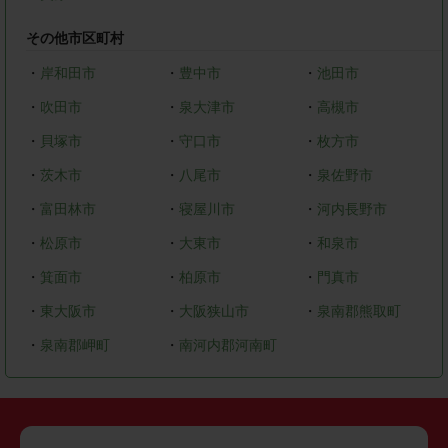
その他市区町村
・
岸和田市
・
豊中市
・
池田市
・
吹田市
・
泉大津市
・
高槻市
・
貝塚市
・
守口市
・
枚方市
・
茨木市
・
八尾市
・
泉佐野市
・
富田林市
・
寝屋川市
・
河内長野市
・
松原市
・
大東市
・
和泉市
・
箕面市
・
柏原市
・
門真市
・
東大阪市
・
大阪狭山市
・
泉南郡熊取町
・
泉南郡岬町
・
南河内郡河南町