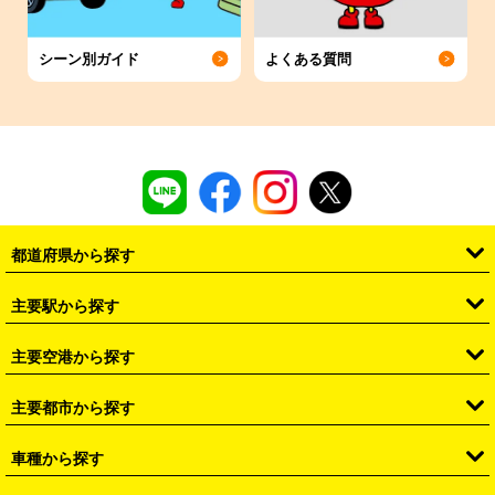
シーン別ガイド
よくある質問
都道府県から探す
・
北海道
・
青森県
・
岩手県
・
宮城県
・
秋田県
・
山形県
主要駅から探す
・
福島県
・
東京都
・
神奈川県
・
埼玉県
・
千葉県
・
茨城県
・
札幌駅
・
仙台駅
・
新宿駅
・
池袋駅
・
渋谷駅
・
東京駅
主要空港から探す
・
栃木県
・
群馬県
・
山梨県
・
愛知県
・
静岡県
・
岐阜県
・
横浜駅
・
川崎駅
・
大宮駅
・
西船橋駅
・
柏駅
・
名古屋駅
・
新千歳空港
・
仙台空港
主要都市から探す
・
長野県
・
新潟県
・
富山県
・
石川県
・
福井県
・
大阪府
・
大阪駅
・
難波駅
・
三宮駅
・
京都駅
・
広島駅
・
博多駅
・
成田空港
・
羽田空港
・
兵庫県
・
京都府
・
滋賀県
・
和歌山県
・
奈良県
・
三重県
・
札幌市
・
仙台市
車種から探す
・
熊本駅
・
那覇空港駅
・
中部国際空港セントレア
・
関西国際空港
・
鳥取県
・
島根県
・
岡山県
・
広島県
・
山口県
・
徳島県
・
千葉市
・
さいたま市