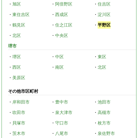
・
旭区
・
阿倍野区
・
住吉区
・
東住吉区
・
西成区
・
淀川区
・
鶴見区
・
住之江区
・
平野区
・
北区
・
中央区
堺市
・
堺区
・
中区
・
東区
・
西区
・
南区
・
北区
・
美原区
その他市区町村
・
岸和田市
・
豊中市
・
池田市
・
吹田市
・
泉大津市
・
高槻市
・
貝塚市
・
守口市
・
枚方市
・
茨木市
・
八尾市
・
泉佐野市