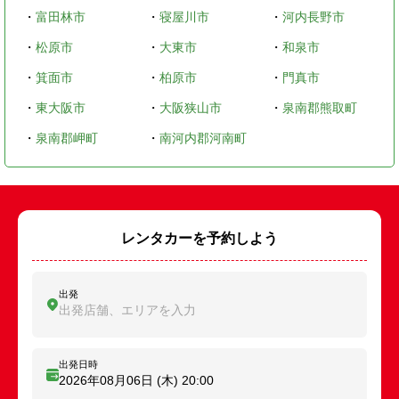
・
富田林市
・
寝屋川市
・
河内長野市
・
松原市
・
大東市
・
和泉市
・
箕面市
・
柏原市
・
門真市
・
東大阪市
・
大阪狭山市
・
泉南郡熊取町
・
泉南郡岬町
・
南河内郡河南町
レンタカーを予約しよう
出発
出発店舗、エリアを入力
出発日時
2026年08月06日 (木)
20:00