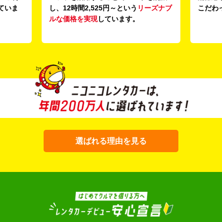
ていま
し、12時間2,525円～という
リーズナブ
こだわ
ルな価格を実現
しています。
選ばれる理由を見る