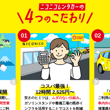
01
02
コスパ最強！
展開
12時間 2,525円〜
「
展開し、
安さのヒミツは、
ムダのない仕組み
。
ご利用
時間営業
ガソリンスタンドや整備工場の既存イ
車内外
にご利
ンフラを活用することでコストを削減
清潔感