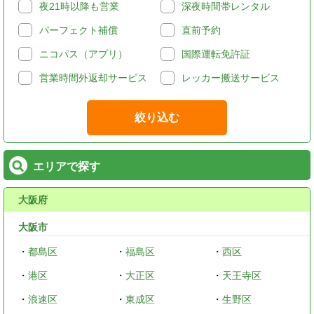
夜21時以降も営業
深夜時間帯レンタル
パーフェクト補償
直前予約
ニコパス（アプリ）
国際運転免許証
営業時間外返却サービス
レッカー搬送サービス
絞り込む
エリアで探す
大阪府
大阪市
・
都島区
・
福島区
・
西区
・
港区
・
大正区
・
天王寺区
・
浪速区
・
東成区
・
生野区