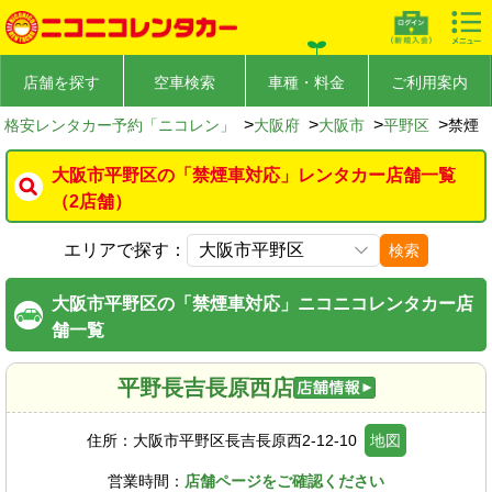
店舗を探す
空車検索
車種・料金
ご利用案内
>
>
>
>
格安レンタカー予約「ニコレン」
大阪府
大阪市
平野区
禁煙
大阪市平野区の「禁煙車対応」レンタカー店舗一覧
（2店舗）
エリアで探す：
検索
大阪市平野区の「禁煙車対応」ニコニコレンタカー店
舗一覧
平野長吉長原西店
住所：
大阪市平野区長吉長原西2-12-10
地図
営業時間：
店舗ページをご確認ください