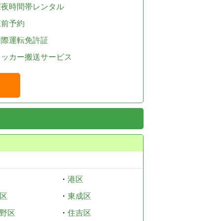
深夜時間帯レンタル
直前予約
国際運転免許証
レッカー搬送サービス
・
港区
区
・
東成区
野区
・
住吉区