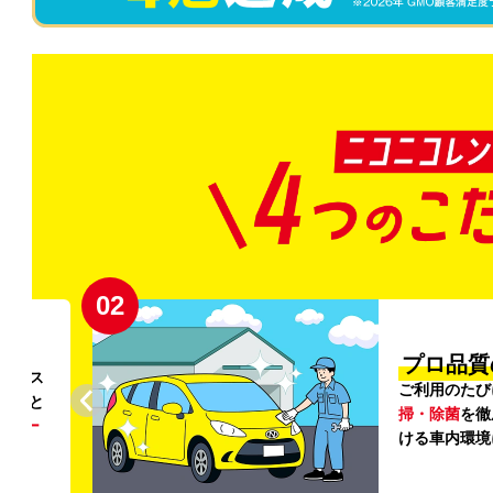
02
円〜
プロ品質
リンス
ご利用のたび
ること
掃・除菌
を徹
う
リー
ける車内環境