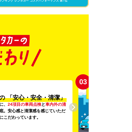
03
の
「安心・安全・清潔」
に、
24項目の車両点検
と
車内外の清
底。安心感と清潔感を感じていただ
にこだわっています。