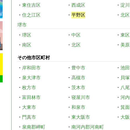
・
東住吉区
・
西成区
・
淀川
・
住之江区
・
平野区
・
北区
堺市
・
堺区
・
中区
・
東区
・
南区
・
北区
・
美原
その他市区町村
・
岸和田市
・
豊中市
・
池田
・
泉大津市
・
高槻市
・
貝塚
・
枚方市
・
茨木市
・
八尾
・
富田林市
・
寝屋川市
・
河内
・
大東市
・
和泉市
・
箕面
・
門真市
・
東大阪市
・
大阪
・
泉南郡岬町
・
南河内郡河南町