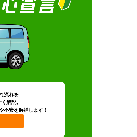
な流れを、
すく解説。
や不安を解消します！