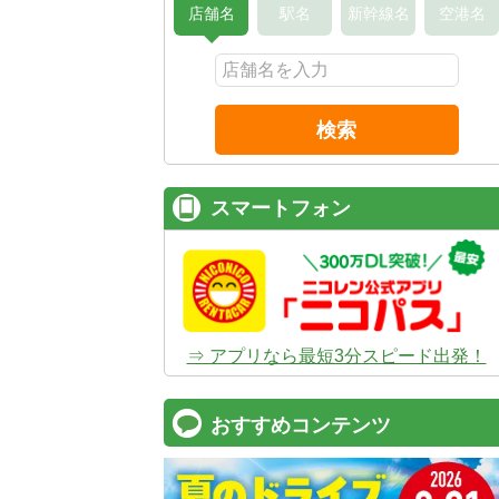
店舗名
駅名
新幹線名
空港名
検索
スマートフォン
⇒ アプリなら最短3分スピード出発！
おすすめコンテンツ