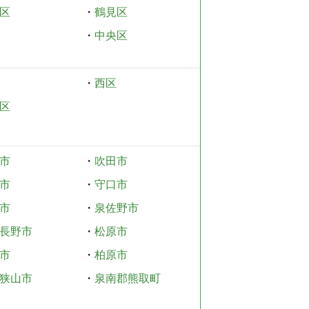
区
・
鶴見区
・
中央区
・
西区
区
市
・
吹田市
市
・
守口市
市
・
泉佐野市
長野市
・
松原市
市
・
柏原市
狭山市
・
泉南郡熊取町