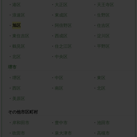
・
港区
・
大正区
・
天王寺区
・
浪速区
・
東成区
・
生野区
・
旭区
・
阿倍野区
・
住吉区
・
東住吉区
・
西成区
・
淀川区
・
鶴見区
・
住之江区
・
平野区
・
北区
・
中央区
堺市
・
堺区
・
中区
・
東区
・
西区
・
南区
・
北区
・
美原区
その他市区町村
・
岸和田市
・
豊中市
・
池田市
・
吹田市
・
泉大津市
・
高槻市