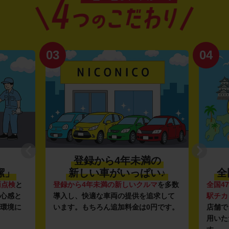
03
04
登録から4年未満の
潔」
新しい車がいっぱい♪
全
点検
と
登録から4年未満の新しいクルマ
を多数
全国47
心感と
導入し、快適な車両の提供を追求して
駅チカ
環境に
います。もちろん追加料金は0円です。
店舗で
用いた