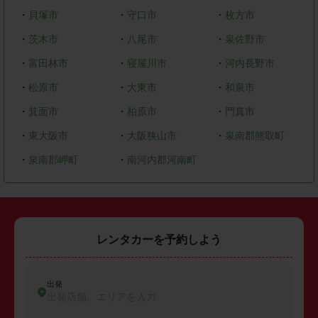
・
貝塚市
・
守口市
・
枚方市
・
茨木市
・
八尾市
・
泉佐野市
・
富田林市
・
寝屋川市
・
河内長野市
・
松原市
・
大東市
・
和泉市
・
箕面市
・
柏原市
・
門真市
・
東大阪市
・
大阪狭山市
・
泉南郡熊取町
・
泉南郡岬町
・
南河内郡河南町
レンタカーを予約しよう
出発
出発店舗、エリアを入力