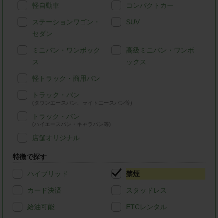
軽自動車
コンパクトカー
ステーションワゴン・
SUV
セダン
ミニバン・ワンボック
高級ミニバン・ワンボ
ス
ックス
軽トラック・商用バン
トラック・バン
(タウンエースバン、ライトエースバン等)
トラック・バン
(ハイエースバン・キャラバン等)
店舗オリジナル
特徴で探す
ハイブリッド
禁煙
カード決済
スタッドレス
給油可能
ETCレンタル