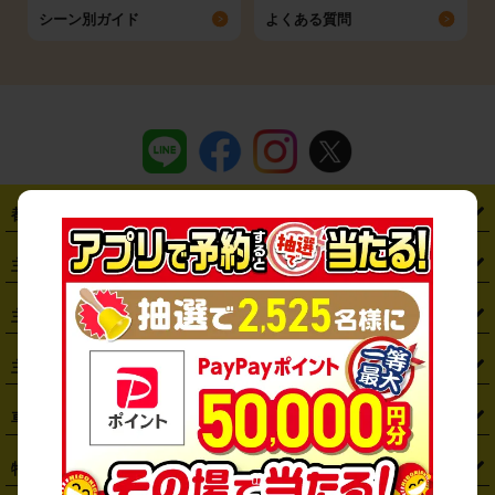
シーン別ガイド
よくある質問
都道府県から探す
・
北海道
・
青森県
・
岩手県
・
宮城県
・
秋田県
・
山形県
主要駅から探す
・
福島県
・
東京都
・
神奈川県
・
埼玉県
・
千葉県
・
茨城県
・
札幌駅
・
仙台駅
・
新宿駅
・
池袋駅
・
渋谷駅
・
東京駅
主要空港から探す
・
栃木県
・
群馬県
・
山梨県
・
愛知県
・
静岡県
・
岐阜県
・
横浜駅
・
川崎駅
・
大宮駅
・
西船橋駅
・
柏駅
・
名古屋駅
・
新千歳空港
・
仙台空港
主要都市から探す
・
長野県
・
新潟県
・
富山県
・
石川県
・
福井県
・
大阪府
・
大阪駅
・
難波駅
・
三宮駅
・
京都駅
・
広島駅
・
博多駅
・
成田空港
・
羽田空港
・
兵庫県
・
京都府
・
滋賀県
・
和歌山県
・
奈良県
・
三重県
・
札幌市
・
仙台市
車種から探す
・
熊本駅
・
那覇空港駅
・
中部国際空港セントレア
・
関西国際空港
・
鳥取県
・
島根県
・
岡山県
・
広島県
・
山口県
・
徳島県
・
千葉市
・
さいたま市
・
軽自動車
・
コンパクトカー
・
ステーションワゴン・セダン
特徴から探す
・
大阪国際空港（伊丹空港）
・
神戸空港
・
香川県
・
愛媛県
・
高知県
・
福岡県
・
佐賀県
・
長崎県
・
横浜市
・
川崎市