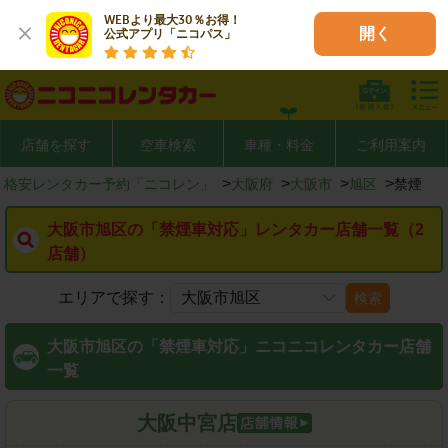
WEBより最大30％お得！

開く
公式アプリ「ニコパス」
店舗を探す
空車検索
車種・料金
ご利用案内
>
>
>
>
格安レンタカー予約「ニコレン」
大阪府
大阪市
旭区
禁煙
大阪市旭区の「禁煙車対応」レンタカー店舗一覧（2
店舗）
エリアで探す：
検索
大阪市旭区の「禁煙車対応」ニコニコレンタカー店舗
一覧
大阪中宮店