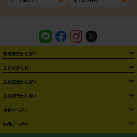
都道府県から探す
・
北海道
・
青森県
・
岩手県
・
宮城県
・
秋田県
・
山形県
主要駅から探す
・
福島県
・
東京都
・
神奈川県
・
埼玉県
・
千葉県
・
茨城県
・
札幌駅
・
仙台駅
・
新宿駅
・
池袋駅
・
渋谷駅
・
東京駅
主要空港から探す
・
栃木県
・
群馬県
・
山梨県
・
愛知県
・
静岡県
・
岐阜県
・
横浜駅
・
川崎駅
・
大宮駅
・
西船橋駅
・
柏駅
・
名古屋駅
・
新千歳空港
・
仙台空港
主要都市から探す
・
長野県
・
新潟県
・
富山県
・
石川県
・
福井県
・
大阪府
・
大阪駅
・
難波駅
・
三宮駅
・
京都駅
・
広島駅
・
博多駅
・
成田空港
・
羽田空港
・
兵庫県
・
京都府
・
滋賀県
・
和歌山県
・
奈良県
・
三重県
・
札幌市
・
仙台市
車種から探す
・
熊本駅
・
那覇空港駅
・
中部国際空港セントレア
・
関西国際空港
・
鳥取県
・
島根県
・
岡山県
・
広島県
・
山口県
・
徳島県
・
千葉市
・
さいたま市
・
軽自動車
・
コンパクトカー
・
ステーションワゴン・セダン
特徴から探す
・
大阪国際空港（伊丹空港）
・
神戸空港
・
香川県
・
愛媛県
・
高知県
・
福岡県
・
佐賀県
・
長崎県
・
横浜市
・
川崎市
・
ミニバン・ワンボックス
・
高級ミニバン・ワンボックス
・
SUV
・
岡山空港
・
徳島空港
・
ハイブリッド
・
宅配レンタカー
・
ETCカードレンタル