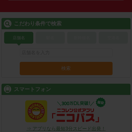
こだわり条件で検索
店舗名
駅名
新幹線名
空港名
検索
スマートフォン
⇒ アプリなら最短3分スピード出発！