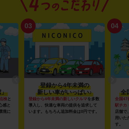
03
04
登録から4年未満の
潔」
新しい車がいっぱい♪
全
点検
と
登録から4年未満の新しいクルマ
を多数
全国47
心感と
導入し、快適な車両の提供を追求して
駅チカ
環境に
います。もちろん追加料金は0円です。
店舗で
用いた
す。