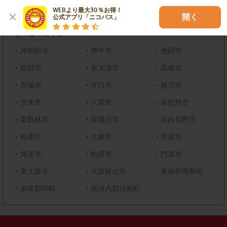
WEBより最大30％お得！

・
美原区
開く
公式アプリ「ニコパス」
その他市区町村
・
岸和田市
・
豊中市
・
池田市
・
吹田市
・
泉大津市
・
高槻市
・
貝塚市
・
守口市
・
枚方市
・
茨木市
・
八尾市
・
泉佐野市
・
富田林市
・
寝屋川市
・
河内長野市
・
松原市
・
大東市
・
和泉市
・
箕面市
・
柏原市
・
門真市
・
東大阪市
・
大阪狭山市
・
泉南郡熊取町
・
泉南郡岬町
・
南河内郡河南町