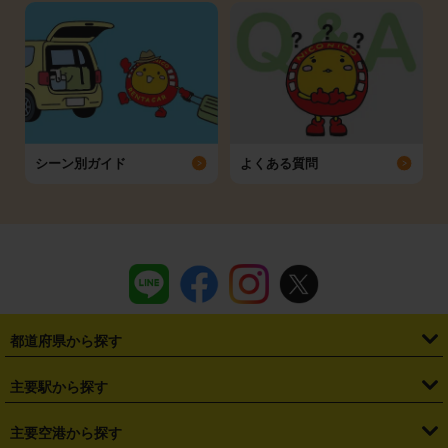
シーン別ガイド
よくある質問
都道府県から探す
・
北海道
・
青森県
・
岩手県
・
宮城県
・
秋田県
・
山形県
主要駅から探す
・
福島県
・
東京都
・
神奈川県
・
埼玉県
・
千葉県
・
茨城県
・
札幌駅
・
仙台駅
・
新宿駅
・
池袋駅
・
渋谷駅
・
東京駅
主要空港から探す
・
栃木県
・
群馬県
・
山梨県
・
愛知県
・
静岡県
・
岐阜県