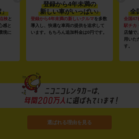
登録から4年未満の
潔」
新しい車がいっぱい♪
全
点検
と
登録から4年未満の新しいクルマ
を多数
全国47
心感と
導入し、快適な車両の提供を追求して
駅チカ
環境に
います。もちろん追加料金は0円です。
店舗で
用いた
す。
選ばれる理由を見る