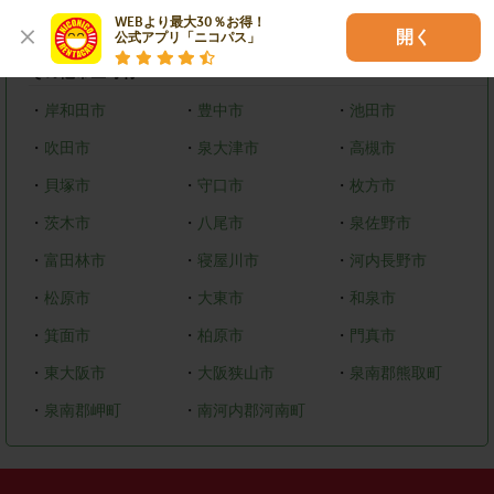
WEBより最大30％お得！

・
美原区
開く
公式アプリ「ニコパス」
その他市区町村
・
岸和田市
・
豊中市
・
池田市
・
吹田市
・
泉大津市
・
高槻市
・
貝塚市
・
守口市
・
枚方市
・
茨木市
・
八尾市
・
泉佐野市
・
富田林市
・
寝屋川市
・
河内長野市
・
松原市
・
大東市
・
和泉市
・
箕面市
・
柏原市
・
門真市
・
東大阪市
・
大阪狭山市
・
泉南郡熊取町
・
泉南郡岬町
・
南河内郡河南町