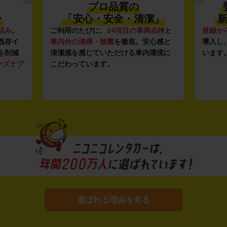
プロ品質の
〜
「安心・安全・清潔」
新
組み
。
ご利用のたびに、
24項目の車両点検
と
登録か
既存イ
車内外の清掃・除菌
を徹底。安心感と
導入し
を削減
清潔感を感じていただける車内環境に
います
ーズナブ
こだわっています。
選ばれる理由を見る