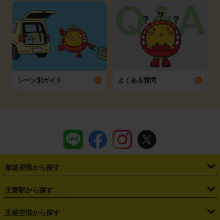
シーン別ガイド
よくある質問
都道府県から探す
・
北海道
・
青森県
・
岩手県
・
宮城県
・
秋田県
・
山形県
主要駅から探す
・
福島県
・
東京都
・
神奈川県
・
埼玉県
・
千葉県
・
茨城県
・
札幌駅
・
仙台駅
・
新宿駅
・
池袋駅
・
渋谷駅
・
東京駅
主要空港から探す
・
栃木県
・
群馬県
・
山梨県
・
愛知県
・
静岡県
・
岐阜県