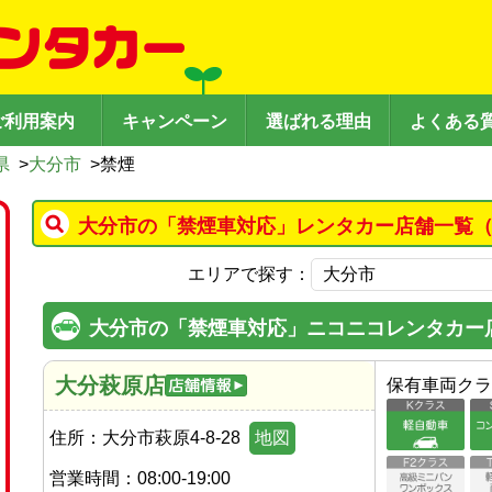
ご利用案内
キャンペーン
選ばれる理由
よくある
県
>
大分市
>
禁煙
大分市の「禁煙車対応」レンタカー店舗一覧（
エリアで探す：
大分市の「禁煙車対応」ニコニコレンタカー
大分萩原店
保有車両クラ
住所：
大分市萩原4-8-28
地図
営業時間：
08:00-19:00