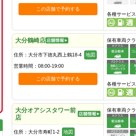
この店舗で予約する
各種サービス
大分鶴崎店
保有車両クラ
住所：
大分市下徳丸西上鶴18-4
地図
営業時間：
08:00-19:00
この店舗で予約する
各種サービス
大分オアシスタワー前
保有車両クラ
店
住所：
大分市寿町1-2
地図