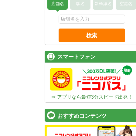
店舗名
駅名
新幹線名
空港名
検索
スマートフォン
⇒ アプリなら最短3分スピード出発！
おすすめコンテンツ