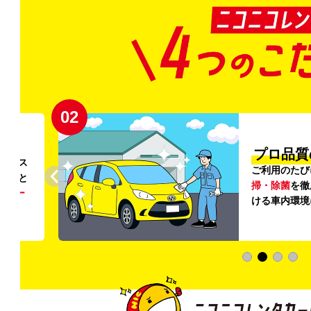
02
円〜
プロ品質
リンス
ご利用のたび
ること
掃・除菌
を徹
う
リー
ける車内環境