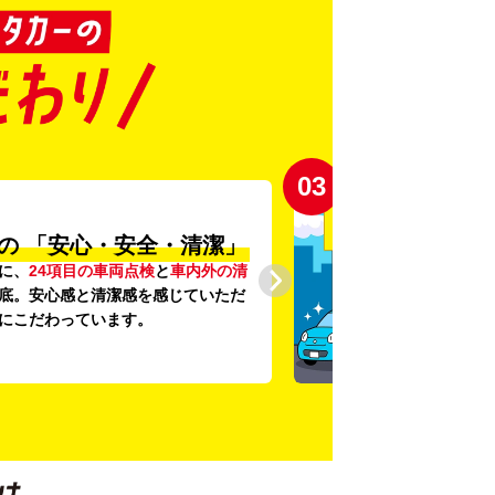
03
の
「安心・安全・清潔」
に、
24項目の車両点検
と
車内外の清
底。安心感と清潔感を感じていただ
にこだわっています。