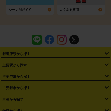
シーン別ガイド
よくある質問
都道府県から探す
・
北海道
・
青森県
・
岩手県
・
宮城県
・
秋田県
・
山形県
主要駅から探す
・
福島県
・
東京都
・
神奈川県
・
埼玉県
・
千葉県
・
茨城県
・
札幌駅
・
仙台駅
・
新宿駅
・
池袋駅
・
渋谷駅
・
東京駅
主要空港から探す
・
栃木県
・
群馬県
・
山梨県
・
愛知県
・
静岡県
・
岐阜県
・
横浜駅
・
川崎駅
・
大宮駅
・
西船橋駅
・
柏駅
・
名古屋駅
・
新千歳空港
・
仙台空港
主要都市から探す
・
長野県
・
新潟県
・
富山県
・
石川県
・
福井県
・
大阪府
・
大阪駅
・
難波駅
・
三宮駅
・
京都駅
・
広島駅
・
博多駅
・
成田空港
・
羽田空港
・
兵庫県
・
京都府
・
滋賀県
・
和歌山県
・
奈良県
・
三重県
・
札幌市
・
仙台市
車種から探す
・
熊本駅
・
那覇空港駅
・
中部国際空港セントレア
・
関西国際空港
・
鳥取県
・
島根県
・
岡山県
・
広島県
・
山口県
・
徳島県
・
千葉市
・
さいたま市
・
軽自動車
・
コンパクトカー
・
ステーションワゴン・セダン
特徴から探す
・
大阪国際空港（伊丹空港）
・
神戸空港