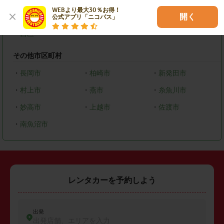
WEBより最大30％お得！

・
東区
・
中央区
・
秋葉区
開く
公式アプリ「ニコパス」
・
西区
その他市区町村
・
長岡市
・
柏崎市
・
新発田市
・
村上市
・
燕市
・
糸魚川市
・
妙高市
・
上越市
・
佐渡市
・
南魚沼市
レンタカーを予約しよう
出発
出発店舗、エリアを入力