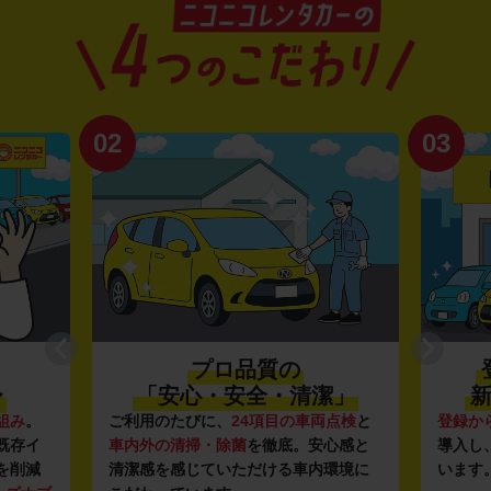
02
03
プロ品質の
〜
「安心・安全・清潔」
新
組み
。
ご利用のたびに、
24項目の車両点検
と
登録か
既存イ
車内外の清掃・除菌
を徹底。安心感と
導入し
を削減
清潔感を感じていただける車内環境に
います