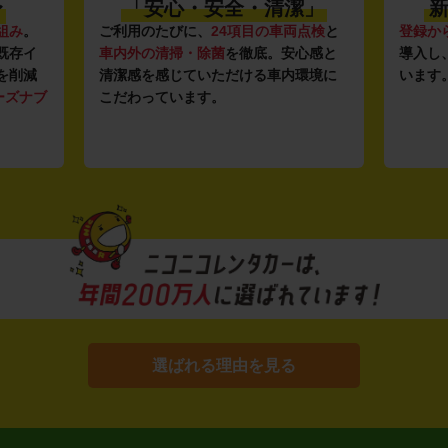
〜
「安心・安全・清潔」
新
組み
。
ご利用のたびに、
24項目の車両点検
と
登録か
既存イ
車内外の清掃・除菌
を徹底。安心感と
導入し
を削減
清潔感を感じていただける車内環境に
います
ーズナブ
こだわっています。
選ばれる理由を見る