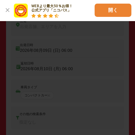
レンタカーを予約しよう
WEBより最大30％お得！

開く
公式アプリ「ニコパス」
出発
出発店舗、エリアを入力
出発日時
2026年08月09日 (日)
06:00
返却日時
2026年08月10日 (月)
06:00
車両タイプ
コンパクトカー
その他の検索条件
指定なし