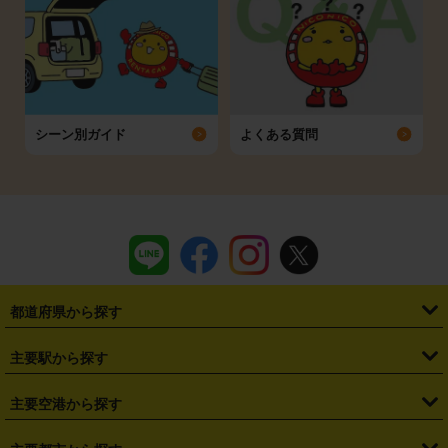
シーン別ガイド
よくある質問
都道府県から探す
・
北海道
・
青森県
・
岩手県
・
宮城県
・
秋田県
・
山形県
主要駅から探す
・
福島県
・
東京都
・
神奈川県
・
埼玉県
・
千葉県
・
茨城県
・
札幌駅
・
仙台駅
・
新宿駅
・
池袋駅
・
渋谷駅
・
東京駅
主要空港から探す
・
栃木県
・
群馬県
・
山梨県
・
愛知県
・
静岡県
・
岐阜県
・
横浜駅
・
川崎駅
・
大宮駅
・
西船橋駅
・
柏駅
・
名古屋駅
・
新千歳空港
・
仙台空港