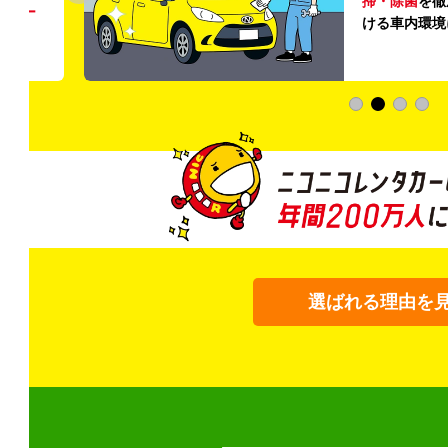
掃・除菌
を徹
う
リー
ける車内環境
選ばれる理由を