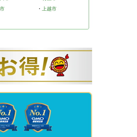
市
・
上越市