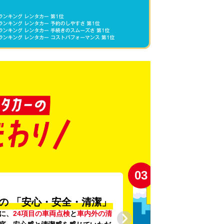
03
の
「安心・安全・清潔」
に、
24項目の車両点検
と
車内外の清