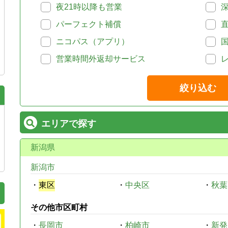
夜21時以降も営業
パーフェクト補償
ニコパス（アプリ）
営業時間外返却サービス
絞り込む
エリアで探す
新潟県
新潟市
・
東区
・
中央区
・
秋葉
その他市区町村
・
長岡市
・
柏崎市
・
新発