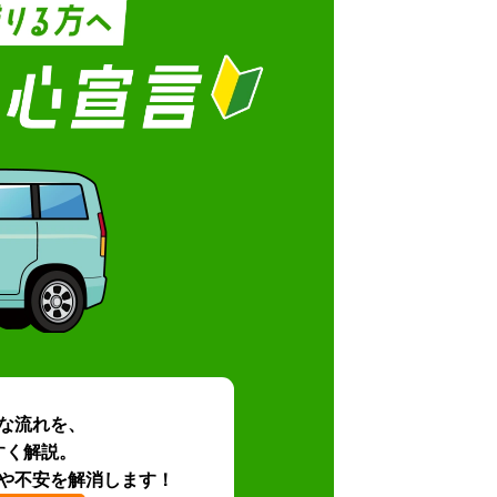
な流れを、
すく解説。
や不安を解消します！