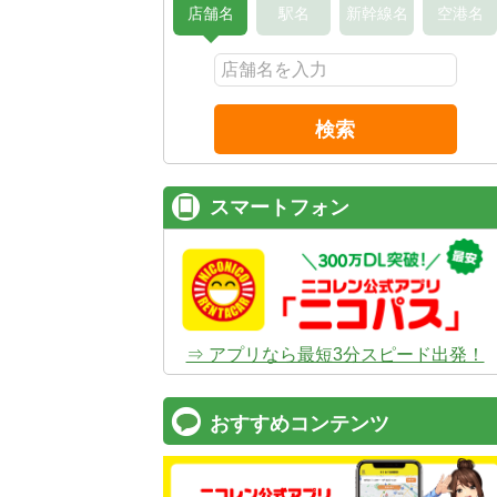
店舗名
駅名
新幹線名
空港名
検索
スマートフォン
⇒ アプリなら最短3分スピード出発！
おすすめコンテンツ