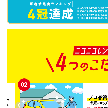
02
円〜
プロ品質
リンス
ご利用のたび
ること