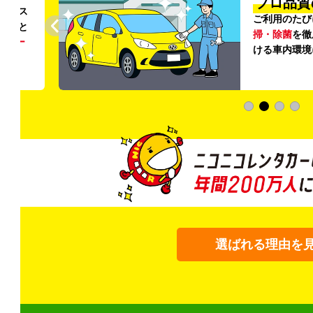
プロ品質
リンス
ご利用のたび
ること
掃・除菌
を徹
う
リー
ける車内環境
選ばれる理由を