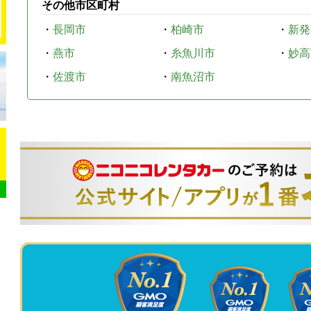
その他市区町村
・
長岡市
・
柏崎市
・
新発
・
燕市
・
糸魚川市
・
妙高
・
佐渡市
・
南魚沼市