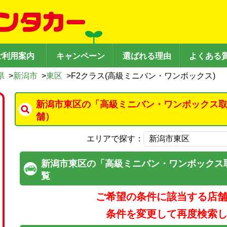
ご利用案内
キャンペーン
選ばれる理由
よくある
県
>
新潟市
>
東区
>
F2クラス(高級ミニバン・ワンボックス)
新潟市東区の「高級ミニバン・ワンボックス取
舗）
エリアで探す：
新潟市東区の「高級ミニバン・ワンボックス
覧
ご希望の条件に該当する店
条件を変更して再度検索