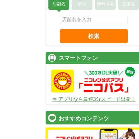
店舗名
駅名
新幹線名
空港名
検索
スマートフォン
⇒ アプリなら最短3分スピード出発！
おすすめコンテンツ