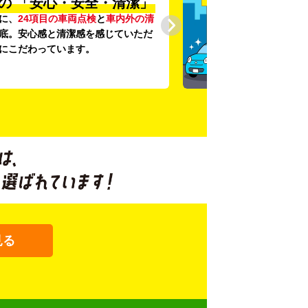
の
「安心・安全・清潔」
に、
24項目の車両点検
と
車内外の清
底。安心感と清潔感を感じていただ
にこだわっています。
見る